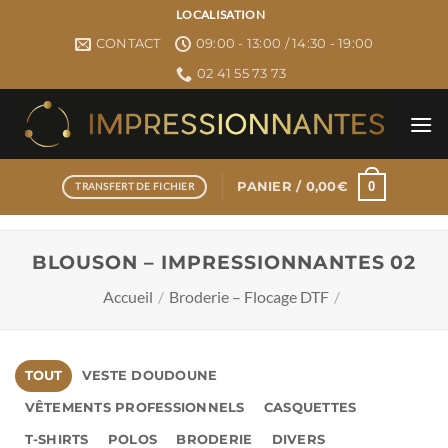
Passer
LOCALISATION
au
CONTACT
09:00 - 13:00 / 14:30 - 19:00
contenu
02 41 55 73 73
0
PANIER /
0,00
€
TRANSFERT DE FICHIER
BLOUSON – IMPRESSIONNANTES 02
Accueil
/
Broderie – Flocage DTF
/
TOUT
VESTE DOUDOUNE
VÊTEMENTS PROFESSIONNELS
CASQUETTES
T-SHIRTS
POLOS
BRODERIE
DIVERS