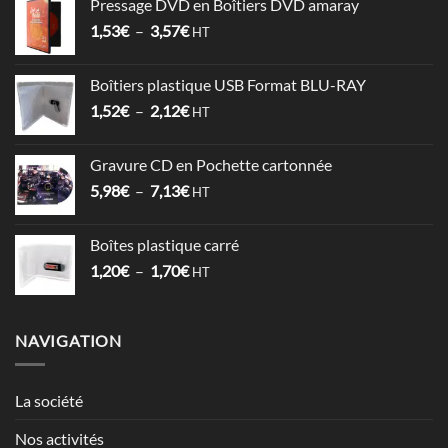
Pressage DVD en Boîtiers DVD amaray
6,78€
Plage
1,53
€
–
3,57
€
à
HT
de
17,86€
prix :
Boîtiers plastique USB Format BLU-RAY
1,53€
Plage
1,52
€
–
2,12
€
à
HT
de
3,57€
prix :
Gravure CD en Pochette cartonnée
1,52€
Plage
5,98
€
–
7,13
€
à
HT
de
2,12€
prix :
Boîtes plastique carré
5,98€
Plage
1,20
€
–
1,70
€
à
HT
de
7,13€
prix :
1,20€
NAVIGATION
à
1,70€
La société
Nos activités