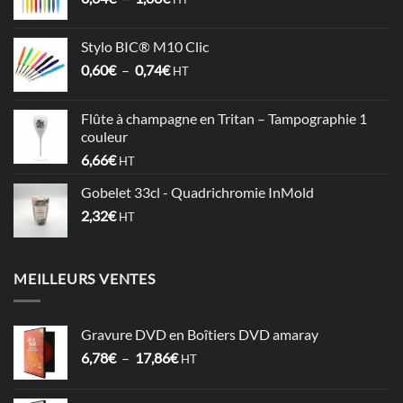
de
4,09€
prix :
Stylo BIC® M10 Clic
0,64€
Plage
0,60
€
–
0,74
€
à
HT
de
1,06€
prix :
Flûte à champagne en Tritan – Tampographie 1
0,60€
couleur
à
6,66
€
HT
0,74€
Gobelet 33cl - Quadrichromie InMold
2,32
€
HT
MEILLEURS VENTES
Gravure DVD en Boîtiers DVD amaray
Plage
6,78
€
–
17,86
€
HT
de
prix :