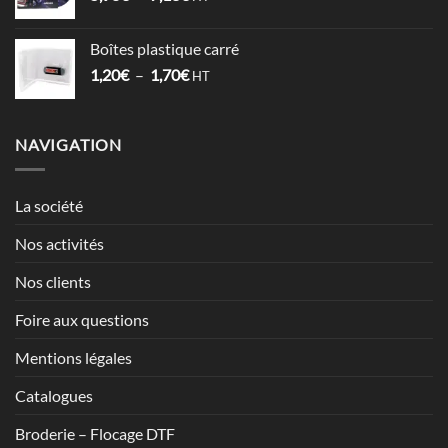
de
2,12€
prix :
Boîtes plastique carré
5,98€
Plage
1,20
€
–
1,70
€
à
HT
de
7,13€
prix :
1,20€
NAVIGATION
à
1,70€
La société
Nos activités
Nos clients
Foire aux questions
Mentions légales
Catalogues
Broderie – Flocage DTF