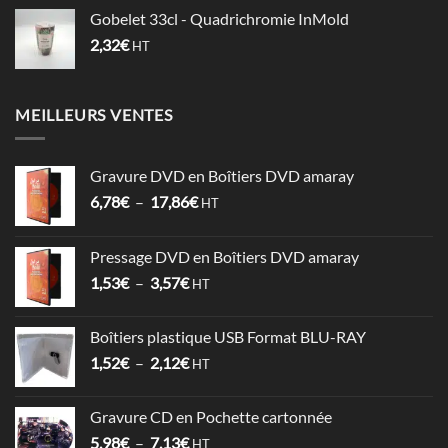
Gobelet 33cl - Quadrichromie InMold
2,32
€
HT
MEILLEURS VENTES
Gravure DVD en Boîtiers DVD amaray
Plage
6,78
€
–
17,86
€
HT
de
prix :
Pressage DVD en Boîtiers DVD amaray
6,78€
Plage
1,53
€
–
3,57
€
à
HT
de
17,86€
prix :
Boîtiers plastique USB Format BLU-RAY
1,53€
Plage
1,52
€
–
2,12
€
à
HT
de
3,57€
prix :
Gravure CD en Pochette cartonnée
1,52€
Plage
5,98
€
–
7,13
€
à
HT