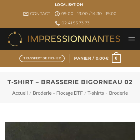
Passer
LOCALISATION
au
CONTACT
09:00 - 13:00 / 14:30 - 19:00
contenu
02 41 55 73 73
0
PANIER /
0,00
€
TRANSFERT DE FICHIER
T-SHIRT – BRASSERIE BIGORNEAU 02
Accueil
/
Broderie – Flocage DTF
/
T-shirts
-
Broderie