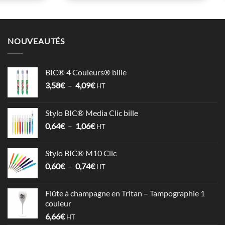
NOUVEAUTÉS
BIC® 4 Couleurs® bille
Plage
3,58
€
–
4,09
€
HT
de
prix :
Stylo BIC® Media Clic bille
3,58€
Plage
0,64
€
–
1,06
€
à
HT
de
4,09€
prix :
Stylo BIC® M10 Clic
0,64€
Plage
0,60
€
–
0,74
€
à
HT
de
1,06€
prix :
Flûte à champagne en Tritan – Tampographie 1
0,60€
couleur
à
6,66
€
HT
0,74€