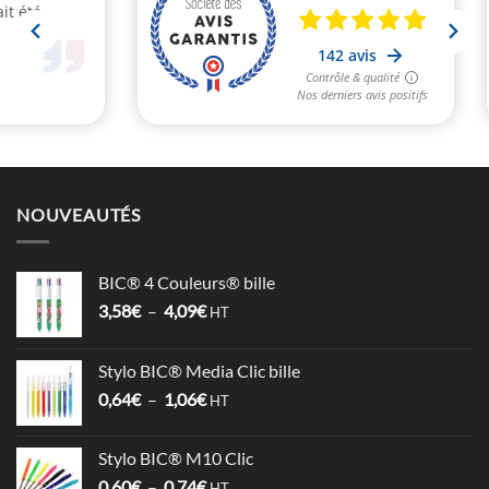
NOUVEAUTÉS
BIC® 4 Couleurs® bille
Plage
3,58
€
–
4,09
€
HT
de
prix :
Stylo BIC® Media Clic bille
3,58€
Plage
0,64
€
–
1,06
€
à
HT
de
4,09€
prix :
Stylo BIC® M10 Clic
0,64€
Plage
0,60
€
–
0,74
€
HT