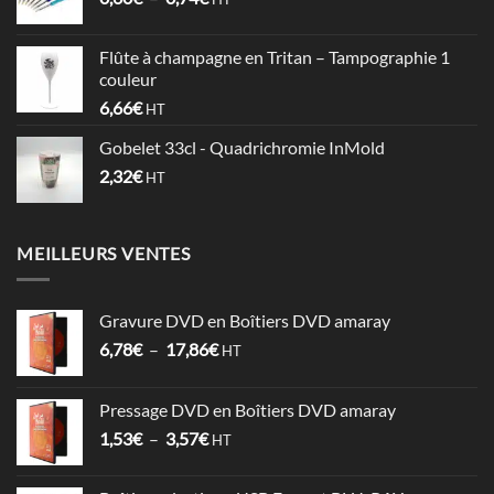
à
de
1,06€
prix :
Flûte à champagne en Tritan – Tampographie 1
0,60€
couleur
à
6,66
€
HT
0,74€
Gobelet 33cl - Quadrichromie InMold
2,32
€
HT
MEILLEURS VENTES
Gravure DVD en Boîtiers DVD amaray
Plage
6,78
€
–
17,86
€
HT
de
prix :
Pressage DVD en Boîtiers DVD amaray
6,78€
Plage
1,53
€
–
3,57
€
à
HT
de
17,86€
prix :