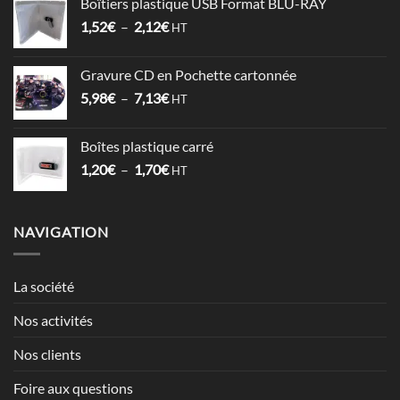
Boîtiers plastique USB Format BLU-RAY
1,53€
Plage
1,52
€
–
2,12
€
à
HT
de
3,57€
prix :
Gravure CD en Pochette cartonnée
1,52€
Plage
5,98
€
–
7,13
€
à
HT
de
2,12€
prix :
Boîtes plastique carré
5,98€
Plage
1,20
€
–
1,70
€
à
HT
de
7,13€
prix :
1,20€
NAVIGATION
à
1,70€
La société
Nos activités
Nos clients
Foire aux questions