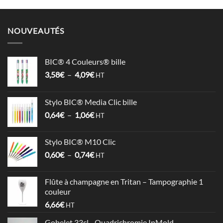
NOUVEAUTÉS
BIC® 4 Couleurs® bille
Plage
3,58
€
–
4,09
€
HT
de
prix :
Stylo BIC® Media Clic bille
3,58€
Plage
0,64
€
–
1,06
€
à
HT
de
4,09€
prix :
Stylo BIC® M10 Clic
0,64€
Plage
0,60
€
–
0,74
€
à
HT
de
1,06€
prix :
Flûte à champagne en Tritan – Tampographie 1
0,60€
couleur
à
6,66
€
HT
0,74€
Gobelet 33cl - Quadrichromie InMold