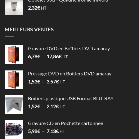
2,32
€
HT
MEILLEURS VENTES
Gravure DVD en Boîtiers DVD amaray
Plage
6,78
€
–
17,86
€
HT
de
prix :
Pressage DVD en Boîtiers DVD amaray
6,78€
Plage
1,53
€
–
3,57
€
à
HT
de
17,86€
prix :
Boîtiers plastique USB Format BLU-RAY
1,53€
Plage
1,52
€
–
2,12
€
à
HT
de
3,57€
prix :
Gravure CD en Pochette cartonnée
1,52€
Plage
5,98
€
–
7,13
€
à
HT
de
2,12€