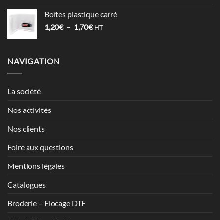
prix :
Boîtes plastique carré
5,98€
Plage
1,20
€
–
1,70
€
à
HT
de
7,13€
prix :
1,20€
NAVIGATION
à
1,70€
La société
Nos activités
Nos clients
Foire aux questions
Mentions légales
Catalogues
Broderie – Flocage DTF