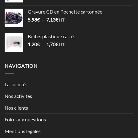
de
3,57€
prix :
Gravure CD en Pochette cartonnée
1,52€
Plage
5,98
€
–
7,13
€
à
HT
de
2,12€
prix :
Boîtes plastique carré
5,98€
Plage
1,20
€
–
1,70
€
à
HT
de
7,13€
prix :
1,20€
NAVIGATION
à
1,70€
La société
Nos activités
Nos clients
Foire aux questions
Mentions légales