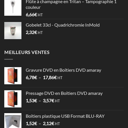
Flûte à champagne en Tritan – Tampographie 1
0,60€
couleur
à
6,66
€
HT
0,74€
Gobelet 33cl - Quadrichromie InMold
2,32
€
HT
MEILLEURS VENTES
Gravure DVD en Boîtiers DVD amaray
Plage
6,78
€
–
17,86
€
HT
de
prix :
Pressage DVD en Boîtiers DVD amaray
6,78€
Plage
1,53
€
–
3,57
€
à
HT
de
17,86€
prix :
Boîtiers plastique USB Format BLU-RAY
1,53€
Plage
1,52
€
–
2,12
€
à
HT