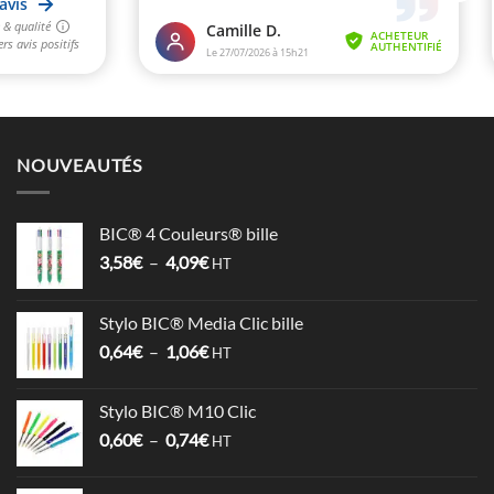
NOUVEAUTÉS
BIC® 4 Couleurs® bille
Plage
3,58
€
–
4,09
€
HT
de
prix :
Stylo BIC® Media Clic bille
3,58€
Plage
0,64
€
–
1,06
€
à
HT
de
4,09€
prix :
Stylo BIC® M10 Clic
0,64€
Plage
0,60
€
–
0,74
€
à
HT
de
1,06€
prix :