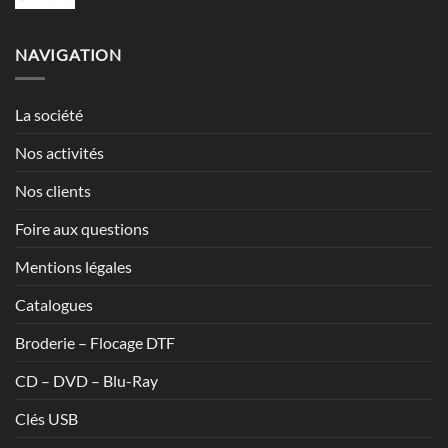
de
7,13€
prix :
1,20€
NAVIGATION
à
1,70€
La société
Nos activités
Nos clients
Foire aux questions
Mentions légales
Catalogues
Broderie – Flocage DTF
CD – DVD – Blu-Ray
Clés USB