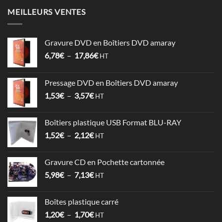
MEILLEURS VENTES
Gravure DVD en Boîtiers DVD amaray
Plage
6,78
€
–
17,86
€
HT
de
prix :
Pressage DVD en Boîtiers DVD amaray
6,78€
Plage
1,53
€
–
3,57
€
à
HT
de
17,86€
prix :
Boîtiers plastique USB Format BLU-RAY
1,53€
Plage
1,52
€
–
2,12
€
à
HT
de
3,57€
prix :
Gravure CD en Pochette cartonnée
1,52€
Plage
5,98
€
–
7,13
€
à
HT
de
2,12€
prix :
Boîtes plastique carré
5,98€
Plage
1,20
€
–
1,70
€
à
HT