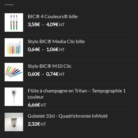
BIC® 4 Couleurs® bille
Plage
3,58
€
–
4,09
€
HT
de
prix :
Stylo BIC® Media Clic bille
3,58€
Plage
0,64
€
–
1,06
€
à
HT
de
4,09€
prix :
Stylo BIC® M10 Clic
0,64€
Plage
0,60
€
–
0,74
€
à
HT
de
1,06€
prix :
Flûte à champagne en Tritan – Tampographie 1
0,60€
couleur
à
6,66
€
HT
0,74€
Gobelet 33cl - Quadrichromie InMold
2,32
€
HT