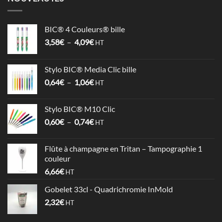
BIC® 4 Couleurs® bille
Plage
3,58
€
–
4,09
€
HT
de
prix :
Stylo BIC® Media Clic bille
3,58€
Plage
0,64
€
–
1,06
€
à
HT
de
4,09€
prix :
Stylo BIC® M10 Clic
0,64€
Plage
0,60
€
–
0,74
€
à
HT
de
1,06€
prix :
Flûte à champagne en Tritan – Tampographie 1
0,60€
couleur
à
6,66
€
HT
0,74€
Gobelet 33cl - Quadrichromie InMold
2,32
€
HT