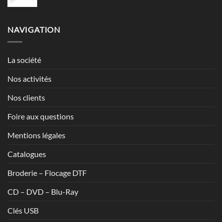
de
7,13€
prix :
1,20€
NAVIGATION
à
1,70€
La société
Nos activités
Nos clients
Foire aux questions
Mentions légales
Catalogues
Broderie – Flocage DTF
CD – DVD – Blu-Ray
Clés USB