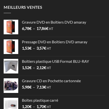
MEILLEURS VENTES
Gravure DVD en Boîtiers DVD amaray
Plage
6,78
€
–
17,86
€
HT
de
prix :
Pressage DVD en Boîtiers DVD amaray
6,78€
Plage
1,53
€
–
3,57
€
à
HT
de
17,86€
prix :
Boîtiers plastique USB Format BLU-RAY
1,53€
Plage
1,52
€
–
2,12
€
à
HT
de
3,57€
prix :
Gravure CD en Pochette cartonnée
1,52€
Plage
5,98
€
–
7,13
€
à
HT
de
2,12€
prix :
Boîtes plastique carré
5,98€
Plage
1,20
€
–
1,70
€
à
HT