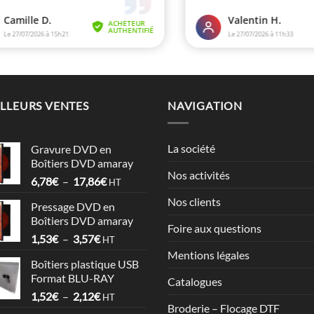
LLEURS VENTES
NAVIGATION
La société
Gravure DVD en
Boîtiers DVD amaray
Nos activités
Plage
6,78
€
–
17,86
€
HT
de
Nos clients
Pressage DVD en
prix :
Boîtiers DVD amaray
6,78€
Foire aux questions
Plage
1,53
€
–
3,57
€
à
HT
de
17,86€
Mentions légales
Boîtiers plastique USB
prix :
Format BLU-RAY
Catalogues
1,53€
Plage
1,52
€
–
2,12
€
à
HT
Broderie – Flocage DTF
de
3,57€