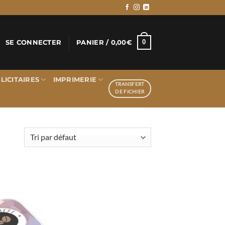
0
SE CONNECTER
PANIER /
0,00
€
LICITAIRES
IMPRIMERIE
TRANSFERT
DE FICHIER