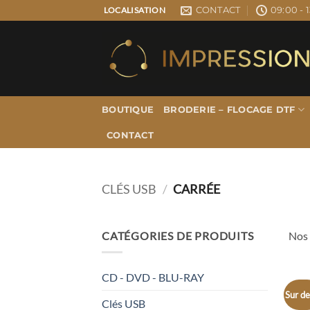
Passer
CONTACT
09:00 - 1
LOCALISATION
au
contenu
BOUTIQUE
BRODERIE – FLOCAGE DTF
CONTACT
CLÉS USB
/
CARRÉE
CATÉGORIES DE PRODUITS
Nos 
CD - DVD - BLU-RAY
Sur de
Clés USB