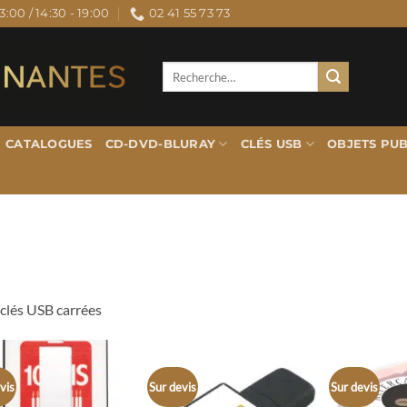
3:00 / 14:30 - 19:00
02 41 55 73 73
Recherche
pour :
CATALOGUES
CD-DVD-BLURAY
CLÉS USB
OBJETS PUB
clés USB carrées
vis
Sur devis
Sur devis