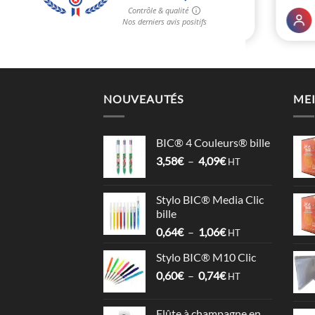
NOUVEAUTÉS
MEI
BIC® 4 Couleurs® bille
Plage
3,58
€
–
4,09
€
HT
de
prix :
Stylo BIC® Media Clic
3,58€
bille
à
Plage
0,64
€
–
1,06
€
4,09€
HT
de
Stylo BIC® M10 Clic
prix :
Plage
0,60
€
–
0,74
€
0,64€
HT
de
à
prix :
1,06€
Flûte à champagne en