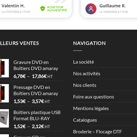
LLEURS VENTES
NAVIGATION
La société
Gravure DVD en
Boîtiers DVD amaray
Nos activités
Plage
6,78
€
–
17,86
€
HT
de
Nos clients
Pressage DVD en
prix :
Boîtiers DVD amaray
6,78€
Foire aux questions
Plage
1,53
€
–
3,57
€
à
HT
de
17,86€
Mentions légales
Boîtiers plastique USB
prix :
Format BLU-RAY
Catalogues
1,53€
Plage
1,52
€
–
2,12
€
à
HT
Broderie – Flocage DTF
de
3,57€