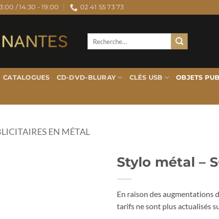
3:00 / 14:30 - 19:00
02 41 55 73 73
Recherche
pour :
CATALOGUES
CD-DVD-BLURAY
CLÉS USB
OBJETS PUB
LICITAIRES EN MÉTAL
Stylo métal –
En raison des augmentations de
tarifs ne sont plus actualisés su