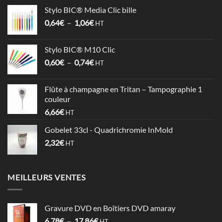
prix :
Stylo BIC® Media Clic bille
3,58€
Plage
0,64
€
–
1,06
€
à
HT
de
4,09€
prix :
Stylo BIC® M10 Clic
0,64€
Plage
0,60
€
–
0,74
€
à
HT
de
1,06€
prix :
Flûte à champagne en Tritan – Tampographie 1
0,60€
couleur
à
6,66
€
HT
0,74€
Gobelet 33cl - Quadrichromie InMold
2,32
€
HT
MEILLEURS VENTES
Gravure DVD en Boîtiers DVD amaray
Plage
6,78
€
–
17,86
€
HT