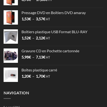
de
prix :
Pressage DVD en Boîtiers DVD amaray
6,78€
Plage
1,53
€
–
3,57
€
à
HT
de
17,86€
prix :
Boîtiers plastique USB Format BLU-RAY
1,53€
Plage
1,52
€
–
2,12
€
à
HT
de
3,57€
prix :
Gravure CD en Pochette cartonnée
1,52€
Plage
5,98
€
–
7,13
€
à
HT
de
2,12€
prix :
Boîtes plastique carré
5,98€
Plage
1,20
€
–
1,70
€
à
HT
de
7,13€
prix :
1,20€
NAVIGATION
à
1,70€