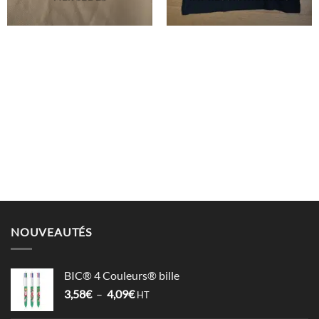
NOUVEAUTÉS
BIC® 4 Couleurs® bille
Plage
3,58
€
–
4,09
€
HT
de