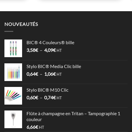
NOUVEAUTÉS
BIC® 4 Couleurs® bille
Plage
3,58
€
–
4,09
€
HT
de
prix :
Stylo BIC® Media Clic bille
3,58€
Plage
0,64
€
–
1,06
€
à
HT
de
4,09€
prix :
Stylo BIC® M10 Clic
0,64€
Plage
0,60
€
–
0,74
€
à
HT
de
1,06€
prix :
Flûte à champagne en Tritan – Tampographie 1
0,60€
couleur
à
6,66
€
HT
0,74€