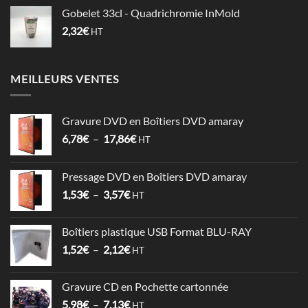
Gobelet 33cl - Quadrichromie InMold
2,32
€
HT
MEILLEURS VENTES
Gravure DVD en Boîtiers DVD amaray
Plage
6,78
€
–
17,86
€
HT
de
prix :
Pressage DVD en Boîtiers DVD amaray
6,78€
Plage
1,53
€
–
3,57
€
à
HT
de
17,86€
prix :
Boîtiers plastique USB Format BLU-RAY
1,53€
Plage
1,52
€
–
2,12
€
à
HT
de
3,57€
prix :
Gravure CD en Pochette cartonnée
1,52€
Plage
5,98
€
–
7,13
€
à
HT