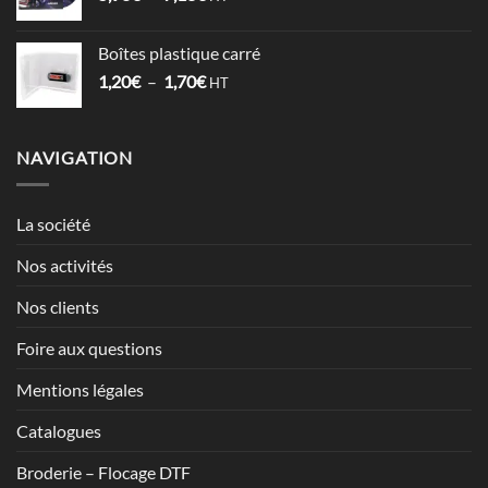
de
2,12€
prix :
Boîtes plastique carré
5,98€
Plage
1,20
€
–
1,70
€
à
HT
de
7,13€
prix :
1,20€
NAVIGATION
à
1,70€
La société
Nos activités
Nos clients
Foire aux questions
Mentions légales
Catalogues
Broderie – Flocage DTF