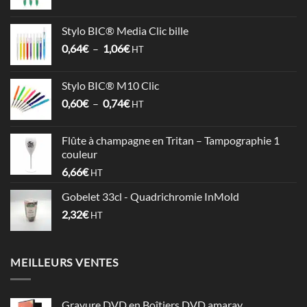
de
prix :
Stylo BIC® Media Clic bille
3,58€
Plage
0,64
€
–
1,06
€
à
HT
de
4,09€
prix :
Stylo BIC® M10 Clic
0,64€
Plage
0,60
€
–
0,74
€
à
HT
de
1,06€
prix :
Flûte à champagne en Tritan – Tampographie 1
0,60€
couleur
à
6,66
€
HT
0,74€
Gobelet 33cl - Quadrichromie InMold
2,32
€
HT
MEILLEURS VENTES
Gravure DVD en Boîtiers DVD amaray