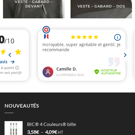
VESTE – GABARD –
DEVANT
VESTE – GABARD – DOS
NOUVEAUTÉS
BIC® 4 Couleurs® bille
Plage
3,58
€
–
4,09
€
HT