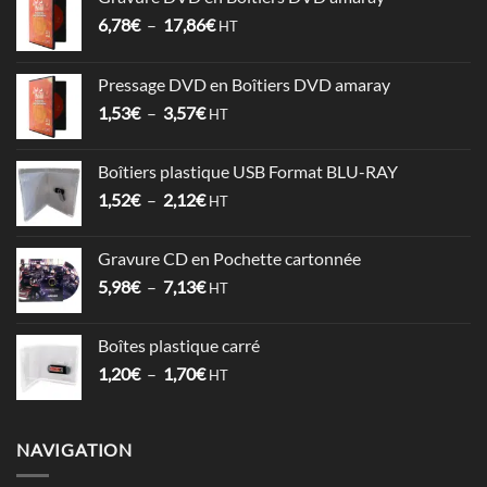
Plage
6,78
€
–
17,86
€
HT
de
prix :
Pressage DVD en Boîtiers DVD amaray
6,78€
Plage
1,53
€
–
3,57
€
à
HT
de
17,86€
prix :
Boîtiers plastique USB Format BLU-RAY
1,53€
Plage
1,52
€
–
2,12
€
à
HT
de
3,57€
prix :
Gravure CD en Pochette cartonnée
1,52€
Plage
5,98
€
–
7,13
€
à
HT
de
2,12€
prix :
Boîtes plastique carré
5,98€
Plage
1,20
€
–
1,70
€
à
HT
de
7,13€
prix :
1,20€
NAVIGATION
à
1,70€