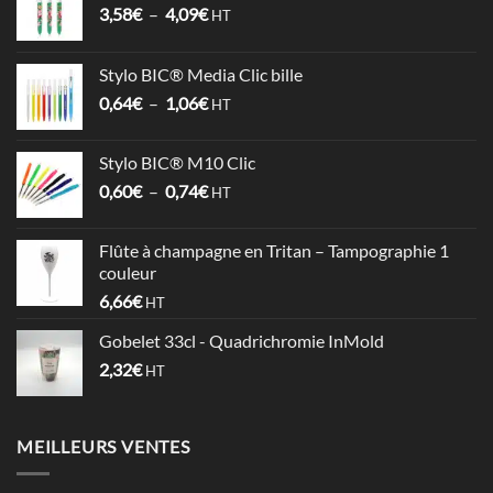
Plage
3,58
€
–
4,09
€
HT
de
prix :
Stylo BIC® Media Clic bille
3,58€
Plage
0,64
€
–
1,06
€
à
HT
de
4,09€
prix :
Stylo BIC® M10 Clic
0,64€
Plage
0,60
€
–
0,74
€
à
HT
de
1,06€
prix :
Flûte à champagne en Tritan – Tampographie 1
0,60€
couleur
à
6,66
€
HT
0,74€
Gobelet 33cl - Quadrichromie InMold
2,32
€
HT
MEILLEURS VENTES