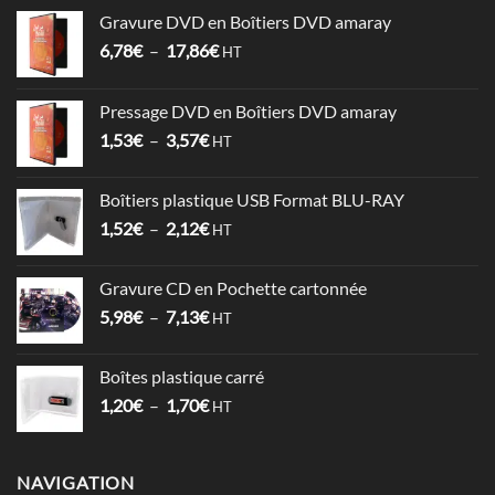
Gravure DVD en Boîtiers DVD amaray
Plage
6,78
€
–
17,86
€
HT
de
prix :
Pressage DVD en Boîtiers DVD amaray
6,78€
Plage
1,53
€
–
3,57
€
à
HT
de
17,86€
prix :
Boîtiers plastique USB Format BLU-RAY
1,53€
Plage
1,52
€
–
2,12
€
à
HT
de
3,57€
prix :
Gravure CD en Pochette cartonnée
1,52€
Plage
5,98
€
–
7,13
€
à
HT
de
2,12€
prix :
Boîtes plastique carré
5,98€
Plage
1,20
€
–
1,70
€
à
HT
de
7,13€
prix :
1,20€
NAVIGATION