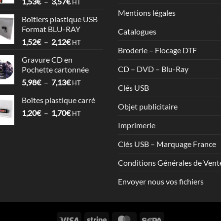
Plage
1,53
€
–
3,57
€
à
HT
de
17,86€
Mentions légales
Boîtiers plastique USB
prix :
Format BLU-RAY
Catalogues
1,53€
Plage
1,52
€
–
2,12
€
à
HT
Broderie – Flocage DTF
de
3,57€
Gravure CD en
prix :
CD – DVD – Blu-Ray
Pochette cartonnée
1,52€
Plage
5,98
€
–
7,13
€
à
HT
Clés USB
de
2,12€
Boîtes plastique carré
prix :
Objet publicitaire
Plage
1,20
€
–
1,70
€
5,98€
HT
de
à
Imprimerie
prix :
7,13€
1,20€
Clés USB – Marquage France
à
Conditions Générales de Vent
1,70€
Envoyer nous vos fichiers
Visa
Stripe
MasterCard
Sepa