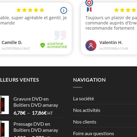
LLEURS VENTES
NAVIGATION
La société
Gravure DVD en
Boîtiers DVD amaray
Nos activités
Plage
6,78
€
–
17,86
€
HT
de
Nos clients
Pressage DVD en
prix :
Boîtiers DVD amaray
6,78€
Foire aux questions