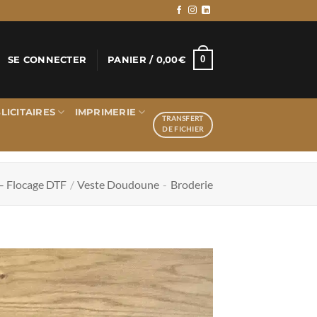
0
SE CONNECTER
PANIER /
0,00
€
LICITAIRES
IMPRIMERIE
TRANSFERT
DE FICHIER
– Flocage DTF
/
Veste Doudoune
-
Broderie