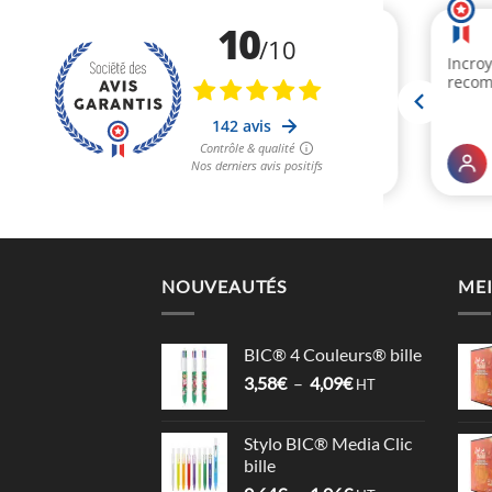
NOUVEAUTÉS
MEI
BIC® 4 Couleurs® bille
Plage
3,58
€
–
4,09
€
HT
de
prix :
Stylo BIC® Media Clic
3,58€
bille
à