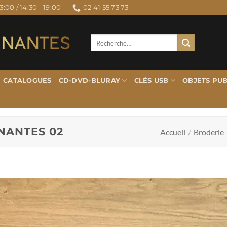
3:00 / 14:30 - 19:00
02 41 55 73 73
Recherche
pour :
CATALOGUES
CD-DVD-BLURAY
CLÉS USB
OBJETS PUB
NANTES 02
Accueil
/
Broderie 