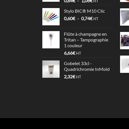
Plage
0,64
€
–
1,06
€
4,09€
HT
de
Stylo BIC® M10 Clic
prix :
Plage
0,60
€
–
0,74
€
0,64€
HT
de
à
prix :
1,06€
Flûte à champagne en
0,60€
Tritan – Tampographie
à
1 couleur
0,74€
6,66
€
HT
Gobelet 33cl -
Quadrichromie InMold
2,32
€
HT