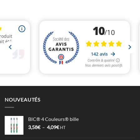
NOUVEAUTÉS
BIC® 4 Couleurs® bille
Plage
3,58
€
–
4,09
€
HT
de
prix :