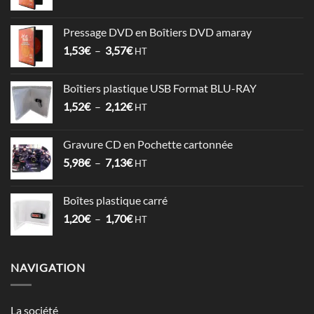
de
prix :
Pressage DVD en Boîtiers DVD amaray
6,78€
Plage
1,53
€
–
3,57
€
à
HT
de
17,86€
prix :
Boîtiers plastique USB Format BLU-RAY
1,53€
Plage
1,52
€
–
2,12
€
à
HT
de
3,57€
prix :
Gravure CD en Pochette cartonnée
1,52€
Plage
5,98
€
–
7,13
€
à
HT
de
2,12€
prix :
Boîtes plastique carré
5,98€
Plage
1,20
€
–
1,70
€
à
HT
de
7,13€
prix :
1,20€
NAVIGATION
à
1,70€
La société