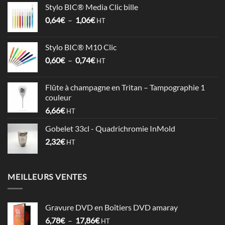
Stylo BIC® Media Clic bille
3,58€
Plage
0,64
€
–
1,06
€
à
HT
de
4,09€
prix :
Stylo BIC® M10 Clic
0,64€
Plage
0,60
€
–
0,74
€
à
HT
de
1,06€
prix :
Flûte à champagne en Tritan – Tampographie 1
0,60€
couleur
à
6,66
€
HT
0,74€
Gobelet 33cl - Quadrichromie InMold
2,32
€
HT
MEILLEURS VENTES
Gravure DVD en Boîtiers DVD amaray
Plage
6,78
€
–
17,86
€
HT