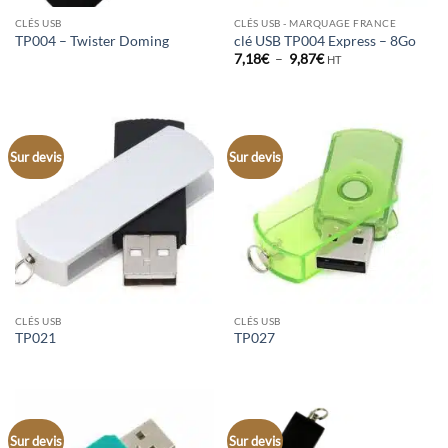
CLÉS USB
CLÉS USB - MARQUAGE FRANCE
TP004 – Twister Doming
clé USB TP004 Express – 8Go
Plage
7,18
€
–
9,87
€
HT
de
prix :
7,18€
à
9,87€
Sur devis
Sur devis
CLÉS USB
CLÉS USB
TP021
TP027
Sur devis
Sur devis