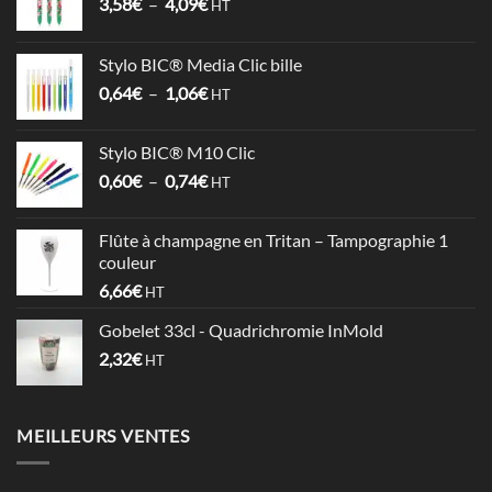
Plage
3,58
€
–
4,09
€
HT
de
prix :
Stylo BIC® Media Clic bille
3,58€
Plage
0,64
€
–
1,06
€
à
HT
de
4,09€
prix :
Stylo BIC® M10 Clic
0,64€
Plage
0,60
€
–
0,74
€
à
HT
de
1,06€
prix :
Flûte à champagne en Tritan – Tampographie 1
0,60€
couleur
à
6,66
€
HT
0,74€
Gobelet 33cl - Quadrichromie InMold
2,32
€
HT
MEILLEURS VENTES