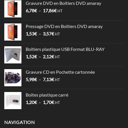
Gravure DVD en Boîtiers DVD amaray
Plage
6,78
€
–
17,86
€
HT
de
prix :
Pressage DVD en Boîtiers DVD amaray
6,78€
Plage
1,53
€
–
3,57
€
à
HT
de
17,86€
prix :
Boîtiers plastique USB Format BLU-RAY
1,53€
Plage
1,52
€
–
2,12
€
à
HT
de
3,57€
prix :
Gravure CD en Pochette cartonnée
1,52€
Plage
5,98
€
–
7,13
€
à
HT
de
2,12€
prix :
Boîtes plastique carré
5,98€
Plage
1,20
€
–
1,70
€
à
HT
de
7,13€
prix :
1,20€
NAVIGATION
à