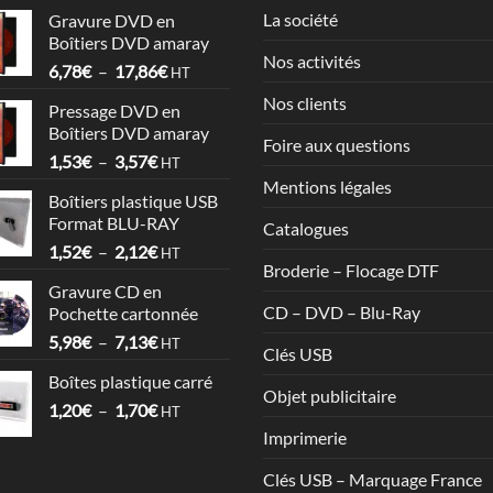
La société
Gravure DVD en
Boîtiers DVD amaray
Nos activités
Plage
6,78
€
–
17,86
€
HT
de
Nos clients
Pressage DVD en
prix :
Boîtiers DVD amaray
6,78€
Foire aux questions
Plage
1,53
€
–
3,57
€
à
HT
de
17,86€
Mentions légales
Boîtiers plastique USB
prix :
Format BLU-RAY
Catalogues
1,53€
Plage
1,52
€
–
2,12
€
à
HT
Broderie – Flocage DTF
de
3,57€
Gravure CD en
prix :
CD – DVD – Blu-Ray
Pochette cartonnée
1,52€
Plage
5,98
€
–
7,13
€
à
HT
Clés USB
de
2,12€
Boîtes plastique carré
prix :
Objet publicitaire
Plage
1,20
€
–
1,70
€
5,98€
HT
de
à
Imprimerie
prix :
7,13€
1,20€
Clés USB – Marquage France