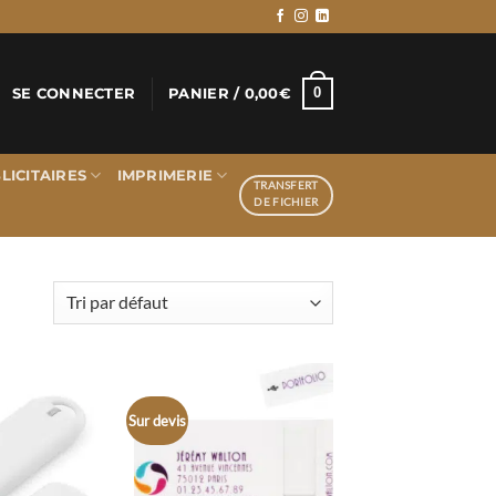
0
SE CONNECTER
PANIER /
0,00
€
LICITAIRES
IMPRIMERIE
TRANSFERT
DE FICHIER
Sur devis