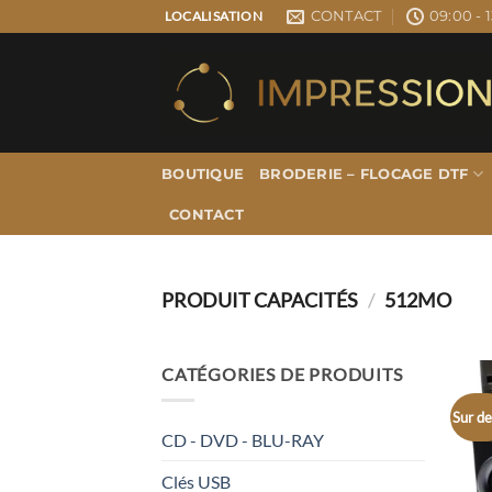
Passer
CONTACT
09:00 - 1
LOCALISATION
au
contenu
BOUTIQUE
BRODERIE – FLOCAGE DTF
CONTACT
PRODUIT CAPACITÉS
/
512MO
CATÉGORIES DE PRODUITS
Sur de
CD - DVD - BLU-RAY
Clés USB