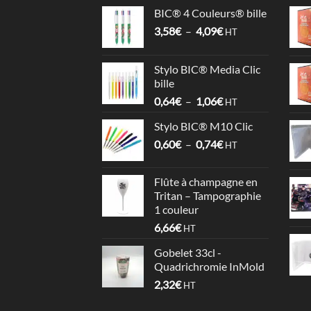
BIC® 4 Couleurs® bille
Plage
3,58
€
–
4,09
€
HT
de
prix :
Stylo BIC® Media Clic
3,58€
bille
à
Plage
0,64
€
–
1,06
€
4,09€
HT
de
Stylo BIC® M10 Clic
prix :
Plage
0,60
€
–
0,74
€
0,64€
HT
de
à
prix :
1,06€
Flûte à champagne en
0,60€
Tritan – Tampographie
à
1 couleur
0,74€
6,66
€
HT
Gobelet 33cl -
Quadrichromie InMold
2,32
€
HT