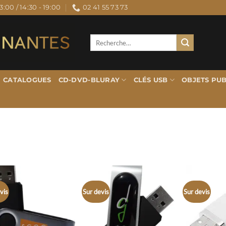
3:00 / 14:30 - 19:00
02 41 55 73 73
Recherche
pour :
CATALOGUES
CD-DVD-BLURAY
CLÉS USB
OBJETS PUB
vis
Sur devis
Sur devis