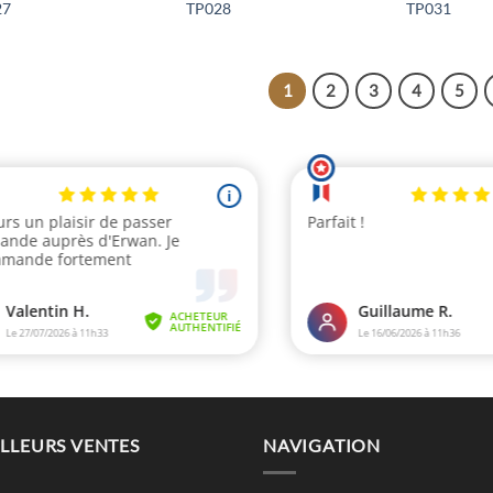
27
TP028
TP031
1
2
3
4
5
LLEURS VENTES
NAVIGATION