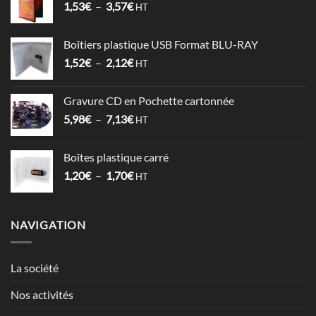
Plage
1,53
€
–
3,57
€
à
HT
de
17,86€
prix :
Boîtiers plastique USB Format BLU-RAY
1,53€
Plage
1,52
€
–
2,12
€
à
HT
de
3,57€
prix :
Gravure CD en Pochette cartonnée
1,52€
Plage
5,98
€
–
7,13
€
à
HT
de
2,12€
prix :
Boîtes plastique carré
5,98€
Plage
1,20
€
–
1,70
€
à
HT
de
7,13€
prix :
1,20€
NAVIGATION
à
1,70€
La société
Nos activités