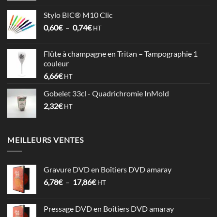
prix :
Stylo BIC® M10 Clic
0,64€
Plage
0,60
€
–
0,74
€
à
HT
de
1,06€
prix :
Flûte à champagne en Tritan – Tampographie 1
0,60€
couleur
à
6,66
€
HT
0,74€
Gobelet 33cl - Quadrichromie InMold
2,32
€
HT
MEILLEURS VENTES
Gravure DVD en Boîtiers DVD amaray
Plage
6,78
€
–
17,86
€
HT
de
prix :
Pressage DVD en Boîtiers DVD amaray
6,78€