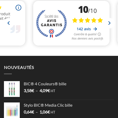
NOUVEAUTÉS
BIC® 4 Couleurs® bille
Plage
3,58
€
–
4,09
€
HT
de
prix :
Stylo BIC® Media Clic bille
3,58€
Plage
0,64
€
–
1,06
€
à
HT
de
4,09€