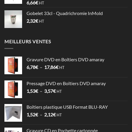
6,66
€
HT
0,74€
Gobelet 33cl - Quadrichromie InMold
2,32
€
HT
MEILLEURS VENTES
Gravure DVD en Boîtiers DVD amaray
Plage
6,78
€
–
17,86
€
HT
de
prix :
Pressage DVD en Boîtiers DVD amaray
6,78€
Plage
1,53
€
–
3,57
€
à
HT
de
17,86€
prix :
Boîtiers plastique USB Format BLU-RAY
1,53€
Plage
1,52
€
–
2,12
€
à
HT
de
3,57€
prix :
Gravure CD en Pochette cartonnée