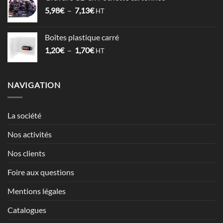
1,52€
Plage
5,98
€
–
7,13
€
à
HT
de
2,12€
prix :
Boîtes plastique carré
5,98€
Plage
1,20
€
–
1,70
€
à
HT
de
7,13€
prix :
1,20€
NAVIGATION
à
1,70€
La société
Nos activités
Nos clients
Foire aux questions
Mentions légales
Catalogues