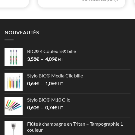
NOUVEAUTÉS
BIC® 4 Couleurs® bille
Plage
3,58
€
–
4,09
€
HT
de
prix :
Stylo BIC® Media Clic bille
3,58€
Plage
0,64
€
–
1,06
€
à
HT
de
4,09€
prix :
Stylo BIC® M10 Clic
0,64€
Plage
0,60
€
–
0,74
€
à
HT
de
1,06€
prix :
Flûte à champagne en Tritan – Tampographie 1
0,60€
couleur
à