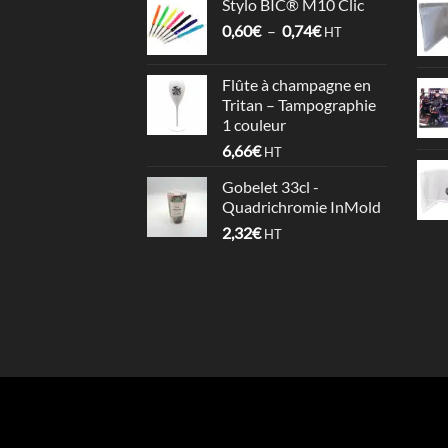
Stylo BIC® M10 Clic
prix :
Plage
0,60
€
–
0,74
€
0,64€
HT
de
à
prix :
1,06€
Flûte à champagne en
0,60€
Tritan – Tampographie
à
1 couleur
0,74€
6,66
€
HT
Gobelet 33cl -
Quadrichromie InMold
2,32
€
HT