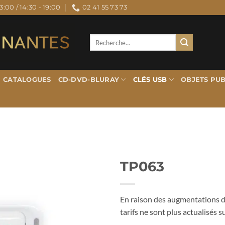
3:00 / 14:30 - 19:00
02 41 55 73 73
Recherche
pour :
CATALOGUES
CD-DVD-BLURAY
CLÉS USB
OBJETS PUB
TP063
En raison des augmentations de
tarifs ne sont plus actualisés su