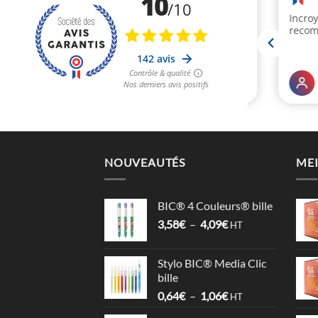
NOUVEAUTÉS
MEI
BIC® 4 Couleurs® bille
Plage
3,58
€
–
4,09
€
HT
de
prix :
Stylo BIC® Media Clic
3,58€
bille
à
Plage
0,64
€
–
1,06
€
4,09€
HT
de