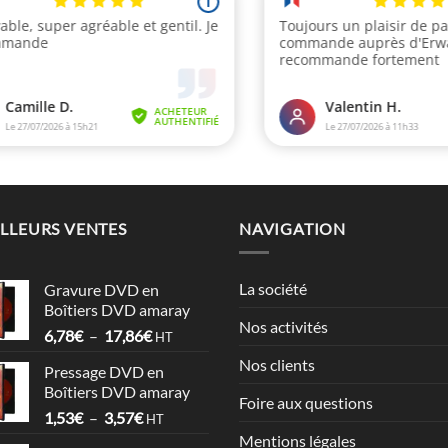
LLEURS VENTES
NAVIGATION
La société
Gravure DVD en
Boîtiers DVD amaray
Nos activités
Plage
6,78
€
–
17,86
€
HT
de
Nos clients
Pressage DVD en
prix :
Boîtiers DVD amaray
6,78€
Foire aux questions
Plage
1,53
€
–
3,57
€
à
HT
de
17,86€
Mentions légales