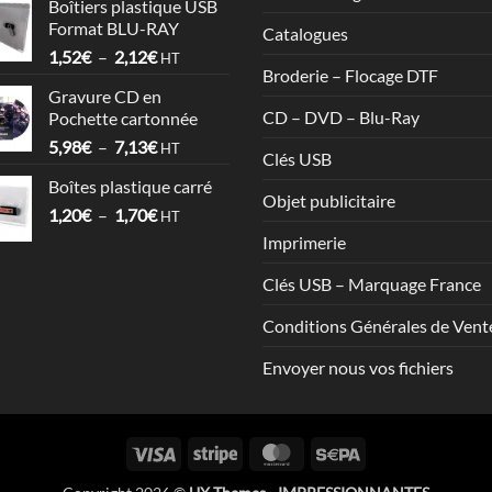
Boîtiers plastique USB
prix :
Format BLU-RAY
Catalogues
1,53€
Plage
1,52
€
–
2,12
€
à
HT
Broderie – Flocage DTF
de
3,57€
Gravure CD en
prix :
CD – DVD – Blu-Ray
Pochette cartonnée
1,52€
Plage
5,98
€
–
7,13
€
à
HT
Clés USB
de
2,12€
Boîtes plastique carré
prix :
Objet publicitaire
Plage
1,20
€
–
1,70
€
5,98€
HT
de
à
Imprimerie
prix :
7,13€
1,20€
Clés USB – Marquage France
à
Conditions Générales de Vent
1,70€
Envoyer nous vos fichiers
Visa
Stripe
MasterCard
Sepa