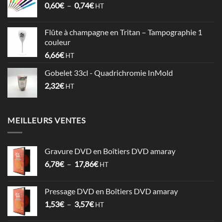
Plage
0,60
€
–
0,74
€
à
HT
de
1,06€
prix :
Flûte à champagne en Tritan – Tampographie 1
0,60€
couleur
à
6,66
€
HT
0,74€
Gobelet 33cl - Quadrichromie InMold
2,32
€
HT
MEILLEURS VENTES
Gravure DVD en Boîtiers DVD amaray
Plage
6,78
€
–
17,86
€
HT
de
prix :
Pressage DVD en Boîtiers DVD amaray
6,78€
Plage
1,53
€
–
3,57
€
à
HT
de
17,86€