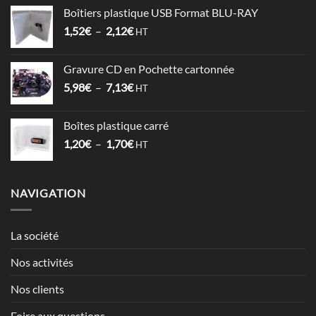
prix :
Boîtiers plastique USB Format BLU-RAY
1,53€
Plage
1,52
€
–
2,12
€
à
HT
de
3,57€
prix :
Gravure CD en Pochette cartonnée
1,52€
Plage
5,98
€
–
7,13
€
à
HT
de
2,12€
prix :
Boîtes plastique carré
5,98€
Plage
1,20
€
–
1,70
€
à
HT
de
7,13€
prix :
1,20€
NAVIGATION
à
1,70€
La société
Nos activités
Nos clients
Foire aux questions