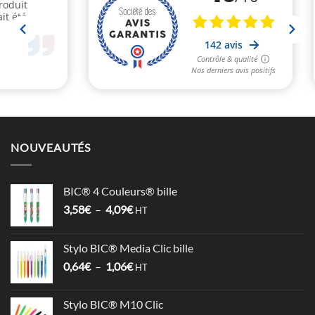
NOUVEAUTÉS
BIC® 4 Couleurs® bille
Plage
3,58
€
–
4,09
€
HT
de
prix :
Stylo BIC® Media Clic bille
3,58€
Plage
0,64
€
–
1,06
€
à
HT
de
4,09€
prix :
Stylo BIC® M10 Clic
0,64€