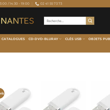
3:00 / 14:30 - 19:00
02 41 55 73 73
Recherche
pour :
CATALOGUES
CD-DVD-BLURAY
CLÉS USB
OBJETS PUB
vis