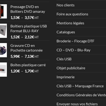
de
Nos clients
Pressage DVD en
prix :
Boîtiers DVD amaray
6,78€
Foire aux questions
Plage
1,53
€
–
3,57
€
à
HT
de
17,86€
Mentions légales
Boîtiers plastique USB
prix :
Format BLU-RAY
Catalogues
1,53€
Plage
1,52
€
–
2,12
€
à
HT
Broderie – Flocage DTF
de
3,57€
Gravure CD en
prix :
CD – DVD – Blu-Ray
Pochette cartonnée
1,52€
Plage
5,98
€
–
7,13
€
à
HT
Clés USB
de
2,12€
Boîtes plastique carré
prix :
Objet publicitaire
Plage
1,20
€
–
1,70
€
5,98€
HT
de
à
Imprimerie
prix :
7,13€
1,20€
Clés USB – Marquage France
à
Conditions Générales de Vent
1,70€
Envoyer nous vos fichiers