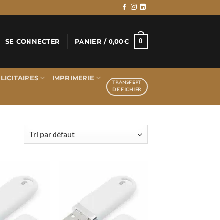
0
SE CONNECTER
PANIER /
0,00
€
LICITAIRES
IMPRIMERIE
TRANSFERT
DE FICHIER