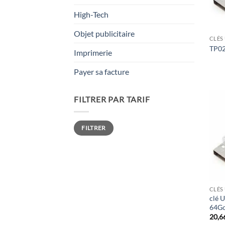
High-Tech
Objet publicitaire
CLÉS
TP02
Imprimerie
Payer sa facture
FILTRER PAR TARIF
Prix
Prix
FILTRER
min
max
CLÉS
clé 
64G
20,6