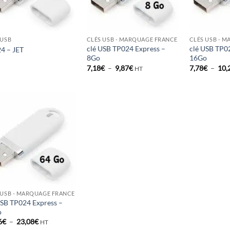
 USB
CLÉS USB - MARQUAGE FRANCE
CLÉS USB - 
clé USB TP024 Express –
clé USB TP0
4 – JET
8Go
16Go
Plage
7,18
€
–
9,87
€
7,78
€
–
10,
HT
de
prix :
7,18€
à
9,87€
 USB - MARQUAGE FRANCE
USB TP024 Express –
o
Plage
6
€
–
23,08
€
HT
de