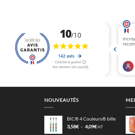
NOUVEAUTÉS
MEI
BIC® 4 Couleurs® bille
Plage
3,58
€
–
4,09
€
HT
de