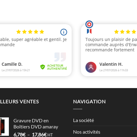
prix :
20,66€
à
23,08€
LLEURS VENTES
NAVIGATION
La société
Gravure DVD en
Boîtiers DVD amaray
Nos activités
Plage
6,78
€
–
17,86
€
HT