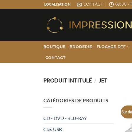
Passer
CONTACT
09:00 - 1
LOCALISATION
au
contenu
BOUTIQUE
BRODERIE – FLOCAGE DTF
CONTACT
PRODUIT INTITULÉ
/
JET
CATÉGORIES DE PRODUITS
Sur de
CD - DVD - BLU-RAY
Clés USB