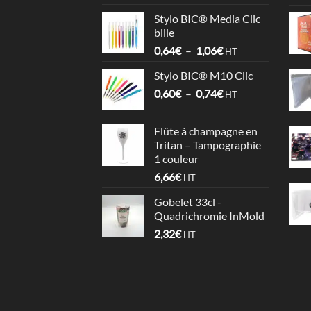
prix :
Stylo BIC® Media Clic
3,58€
bille
à
Plage
0,64
€
–
1,06
€
4,09€
HT
de
Stylo BIC® M10 Clic
prix :
Plage
0,60
€
–
0,74
€
0,64€
HT
de
à
prix :
1,06€
Flûte à champagne en
0,60€
Tritan – Tampographie
à
1 couleur
0,74€
6,66
€
HT
Gobelet 33cl -
Quadrichromie InMold
2,32
€
HT