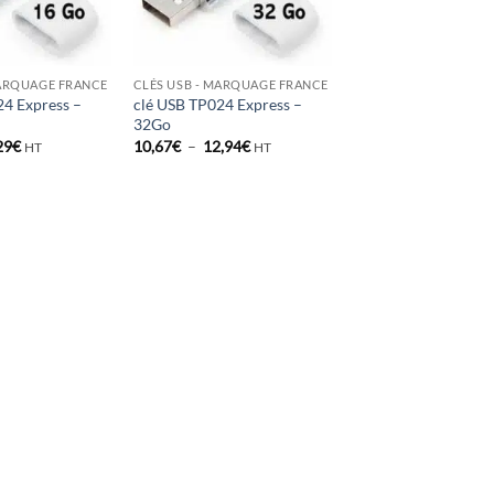
MARQUAGE FRANCE
CLÉS USB - MARQUAGE FRANCE
24 Express –
clé USB TP024 Express –
32Go
Plage
Plage
29
€
10,67
€
–
12,94
€
HT
HT
de
de
prix :
prix :
7,78€
10,67€
à
à
10,29€
12,94€