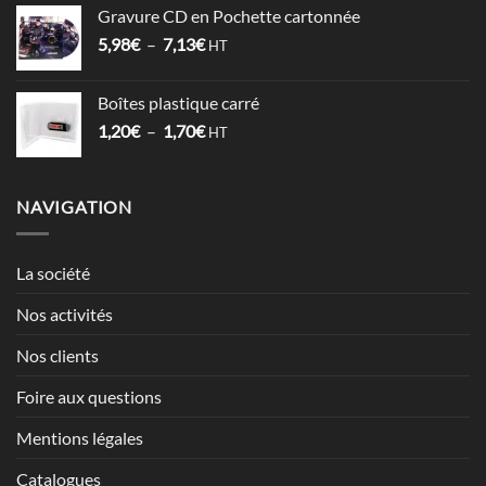
prix :
Gravure CD en Pochette cartonnée
1,52€
Plage
5,98
€
–
7,13
€
à
HT
de
2,12€
prix :
Boîtes plastique carré
5,98€
Plage
1,20
€
–
1,70
€
à
HT
de
7,13€
prix :
1,20€
NAVIGATION
à
1,70€
La société
Nos activités
Nos clients
Foire aux questions
Mentions légales
Catalogues