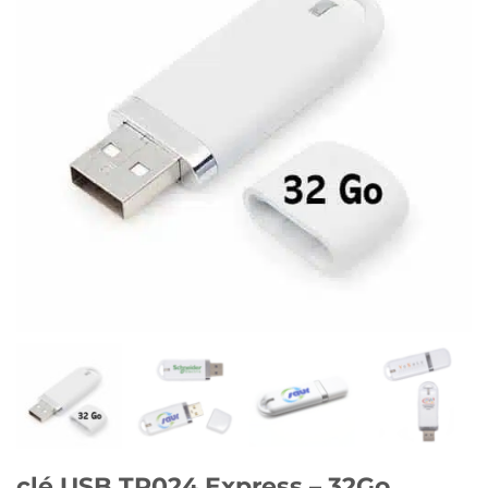
clé USB TP024 Express – 32Go