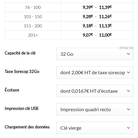
à
de
9,60€
12,03€
Plage
76 - 100
9,39
€
–
11,39
€
prix :
à
de
9,50€
11,65€
Plage
101 - 150
9,28
€
–
11,26
€
prix :
à
de
9,39€
11,52€
Plage
151 - 200
9,18
€
–
11,13
€
prix :
à
de
9,28€
11,39€
Plage
201+
9,07
€
–
11,00
€
prix :
à
de
9,18€
11,26€
prix :
à
EFFACER
9,07€
Capacité de la clé
11,13€
à
11,00€
Taxe Sorecop 32Go
Écotaxe
Impression clé USB
Chargement des données