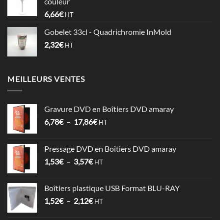
couleur
à
6,66
€
HT
0,74€
Gobelet 33cl - Quadrichromie InMold
2,32
€
HT
MEILLEURS VENTES
Gravure DVD en Boîtiers DVD amaray
Plage
6,78
€
–
17,86
€
HT
de
prix :
Pressage DVD en Boîtiers DVD amaray
6,78€
Plage
1,53
€
–
3,57
€
à
HT
de
17,86€
prix :
Boîtiers plastique USB Format BLU-RAY
1,53€
Plage
1,52
€
–
2,12
€
à
HT
de
3,57€