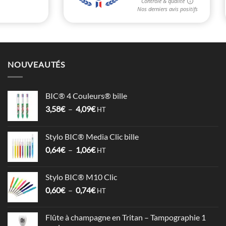
NOUVEAUTÉS
BIC® 4 Couleurs® bille
Plage
3,58
€
–
4,09
€
HT
de
prix :
Stylo BIC® Media Clic bille
3,58€
Plage
0,64
€
–
1,06
€
à
HT
de
4,09€
prix :
Stylo BIC® M10 Clic
0,64€
Plage
0,60
€
–
0,74
€
à
HT
de
1,06€
prix :
Flûte à champagne en Tritan – Tampographie 1
0,60€