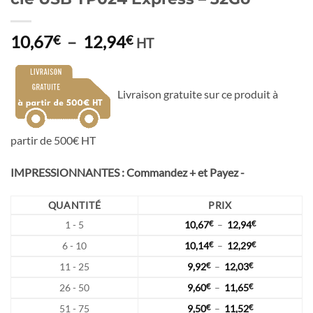
Plage
10,67
–
12,94
€
€
HT
de
prix :
10,67€
Livraison gratuite sur ce produit à
à
12,94€
partir de 500€ HT
IMPRESSIONNANTES : Commandez + et Payez -
QUANTITÉ
PRIX
Plage
1 - 5
10,67
€
–
12,94
€
de
Plage
6 - 10
10,14
€
–
12,29
€
prix :
de
10,67€
Plage
11 - 25
9,92
€
–
12,03
€
prix :
à
de
10,14€
Plage
12,94€
26 - 50
9,60
€
–
11,65
€
prix :
à
de
9,92€
Plage
12,29€
51 - 75
9,50
€
–
11,52
€
prix :