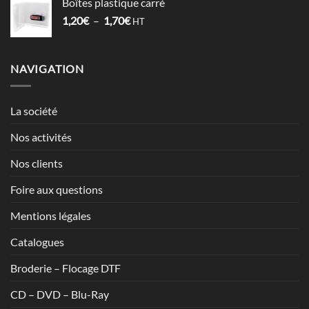
Boîtes plastique carré
5,98€
Plage
1,20
€
–
1,70
€
à
HT
de
7,13€
prix :
1,20€
NAVIGATION
à
1,70€
La société
Nos activités
Nos clients
Foire aux questions
Mentions légales
Catalogues
Broderie – Flocage DTF
CD – DVD – Blu-Ray