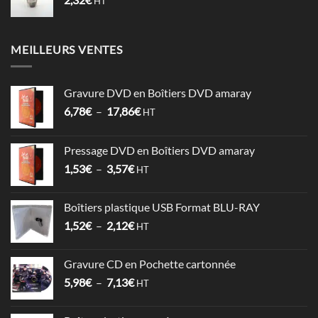
HT
MEILLEURS VENTES
Gravure DVD en Boîtiers DVD amaray
Plage
6,78
€
–
17,86
€
HT
de
prix :
Pressage DVD en Boîtiers DVD amaray
6,78€
Plage
1,53
€
–
3,57
€
à
HT
de
17,86€
prix :
Boîtiers plastique USB Format BLU-RAY
1,53€
Plage
1,52
€
–
2,12
€
à
HT
de
3,57€
prix :
Gravure CD en Pochette cartonnée
1,52€
Plage
5,98
€
–
7,13
€
à
HT
de
2,12€
prix :