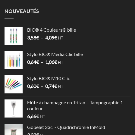
NOUVEAUTÉS
BIC® 4 Couleurs® bille
Plage
3,58
€
–
4,09
€
HT
de
prix :
Stylo BIC® Media Clic bille
3,58€
Plage
0,64
€
–
1,06
€
à
HT
de
4,09€
prix :
Stylo BIC® M10 Clic
0,64€
Plage
0,60
€
–
0,74
€
à
HT
de
1,06€
prix :
Flûte à champagne en Tritan – Tampographie 1
0,60€
couleur
à
6,66
€
HT
0,74€
Gobelet 33cl - Quadrichromie InMold
2,32
€