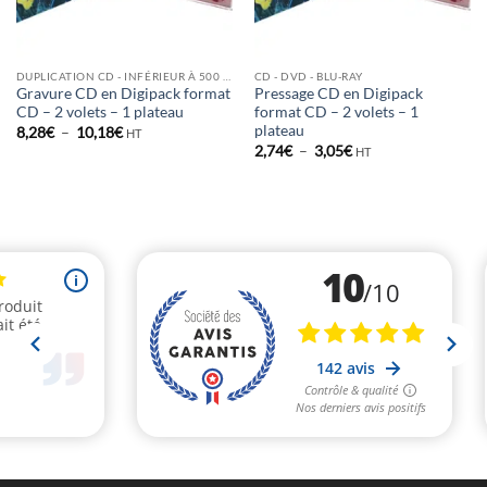
DUPLICATION CD - INFÉRIEUR À 500 EX
CD - DVD - BLU-RAY
Gravure CD en Digipack format
Pressage CD en Digipack
CD – 2 volets – 1 plateau
format CD – 2 volets – 1
plateau
Plage
8,28
€
–
10,18
€
HT
de
Plage
2,74
€
–
3,05
€
HT
prix :
de
8,28€
prix :
à
2,74€
10,18€
à
3,05€