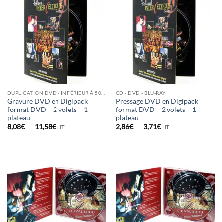
DUPLICATION DVD - INFÉRIEUR À 500 EX
CD - DVD - BLU-RAY
Gravure DVD en Digipack
Pressage DVD en Digipack
format DVD – 2 volets – 1
format DVD – 2 volets – 1
plateau
plateau
Plage
Plage
8,08
€
–
11,58
€
2,86
€
–
3,71
€
HT
HT
de
de
prix :
prix :
8,08€
2,86€
à
à
11,58€
3,71€