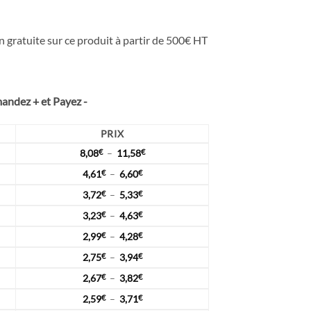
:
€
n gratuite sur ce produit à partir de 500€ HT
58€
dez + et Payez -
PRIX
Plage
8,08
€
–
11,58
€
de
Plage
4,61
€
–
6,60
€
prix :
de
8,08€
Plage
3,72
€
–
5,33
€
prix :
à
de
4,61€
Plage
11,58€
3,23
€
–
4,63
€
prix :
à
de
3,72€
6,60€
Plage
2,99
€
–
4,28
€
prix :
à
de
3,23€
5,33€
Plage
2,75
€
–
3,94
€
prix :
à
de
2,99€
4,63€
Plage
2,67
€
–
3,82
€
prix :
à
de
2,75€
4,28€
Plage
2,59
€
–
3,71
€
prix :
à
de