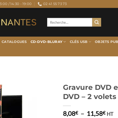
3:00 / 14:30 - 19:00
02 41 55 73 73
Recherche
pour :
CATALOGUES
CD-DVD-BLURAY
CLÉS USB
OBJETS PUB
Gravure DVD e
DVD – 2 volets 
Plag
8,08
–
11,58
€
€
HT