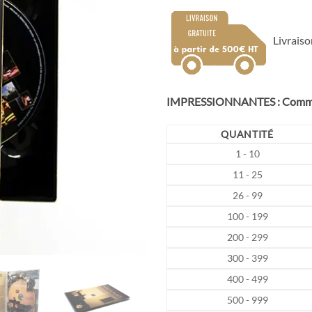
de
prix 
8,08
Livraiso
à
11,
IMPRESSIONNANTES : Comman
QUANTITÉ
1 - 10
11 - 25
26 - 99
100 - 199
200 - 299
300 - 399
400 - 499
500 - 999