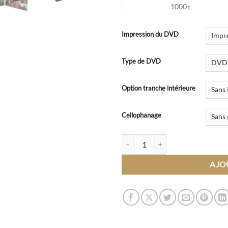
1000+
Impression du DVD
Type de DVD
Option tranche intérieure
Cellophanage
quantité de Gravure DVD en Digip
AJO