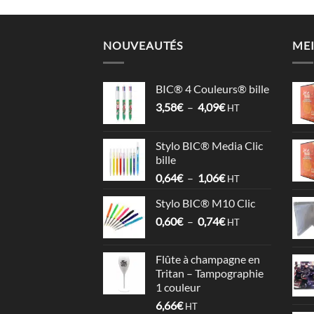
NOUVEAUTÉS
MEI
BIC® 4 Couleurs® bille
Plage
3,58
€
–
4,09
€
HT
de
prix :
Stylo BIC® Media Clic
3,58€
bille
à
Plage
0,64
€
–
1,06
€
4,09€
HT
de
Stylo BIC® M10 Clic
prix :
Plage
0,60
€
–
0,74
€
0,64€
HT
de
à
prix :
1,06€
Flûte à champagne en
0,60€
Tritan – Tampographie
à
1 couleur
0,74€
6,66
€
HT