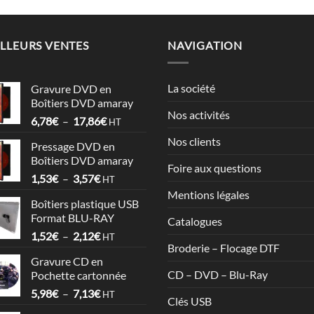
LLEURS VENTES
NAVIGATION
La société
Gravure DVD en
Boîtiers DVD amaray
Nos activités
Plage
6,78
€
–
17,86
€
HT
de
Nos clients
Pressage DVD en
prix :
Boîtiers DVD amaray
6,78€
Foire aux questions
Plage
1,53
€
–
3,57
€
à
HT
de
17,86€
Mentions légales
Boîtiers plastique USB
prix :
Format BLU-RAY
Catalogues
1,53€
Plage
1,52
€
–
2,12
€
à
HT
Broderie – Flocage DTF
de
3,57€
Gravure CD en
prix :
CD – DVD – Blu-Ray
Pochette cartonnée
1,52€
Plage
5,98
€
–
7,13
€
à
HT
Clés USB
de
2,12€