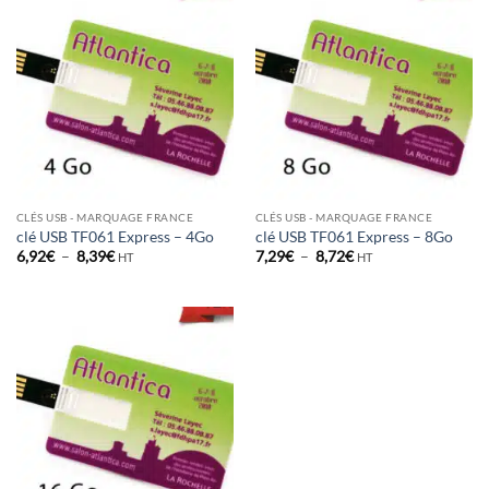
12,94€
23,08€
CLÉS USB - MARQUAGE FRANCE
CLÉS USB - MARQUAGE FRANCE
clé USB TF061 Express – 4Go
clé USB TF061 Express – 8Go
Plage
Plage
6,92
€
–
8,39
€
7,29
€
–
8,72
€
HT
HT
de
de
prix :
prix :
6,92€
7,29€
à
à
8,39€
8,72€