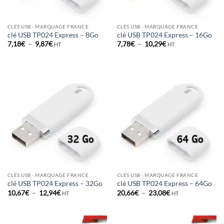
CLÉS USB - MARQUAGE FRANCE
CLÉS USB - MARQUAGE FRANCE
clé USB TP024 Express – 8Go
clé USB TP024 Express – 16Go
Plage
Plage
7,18
€
–
9,87
€
7,78
€
–
10,29
€
HT
HT
de
de
prix :
prix :
7,18€
7,78€
à
à
9,87€
10,29€
CLÉS USB - MARQUAGE FRANCE
CLÉS USB - MARQUAGE FRANCE
clé USB TP024 Express – 32Go
clé USB TP024 Express – 64Go
Plage
Plage
10,67
€
–
12,94
€
20,66
€
–
23,08
€
HT
HT
de
de
prix :
prix :
10,67€
20,66€
à
à