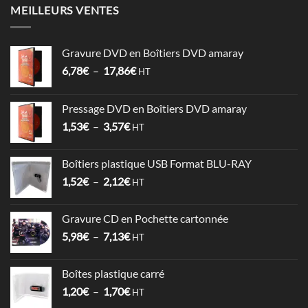
MEILLEURS VENTES
Gravure DVD en Boîtiers DVD amaray
Plage
6,78
€
–
17,86
€
HT
de
prix :
Pressage DVD en Boîtiers DVD amaray
6,78€
Plage
1,53
€
–
3,57
€
à
HT
de
17,86€
prix :
Boîtiers plastique USB Format BLU-RAY
1,53€
Plage
1,52
€
–
2,12
€
à
HT
de
3,57€
prix :
Gravure CD en Pochette cartonnée
1,52€
Plage
5,98
€
–
7,13
€
à
HT
de
2,12€
prix :
Boîtes plastique carré
5,98€
Plage
1,20
€
–
1,70
€
à
HT
de
7,13€