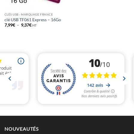
CLÉS USB - MARQUAGE FRANCE
clé USB TF061 Express – 16Go
Plage
7,99
€
–
9,37
€
HT
de
prix :
7,99€
à
9,37€
NOUVEAUTÉS