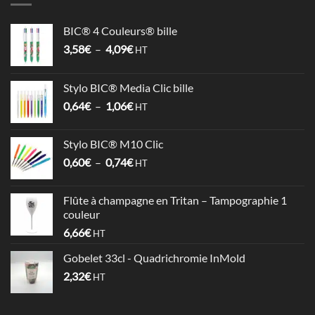
BIC® 4 Couleurs® bille
Plage
3,58
€
–
4,09
€
HT
de
prix :
Stylo BIC® Media Clic bille
3,58€
Plage
0,64
€
–
1,06
€
à
HT
de
4,09€
prix :
Stylo BIC® M10 Clic
0,64€
Plage
0,60
€
–
0,74
€
à
HT
de
1,06€
prix :
Flûte à champagne en Tritan – Tampographie 1
0,60€
couleur
à
6,66
€
HT
0,74€
Gobelet 33cl - Quadrichromie InMold
2,32
€
HT