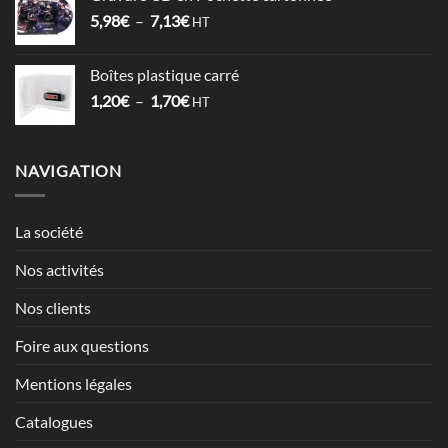
1,52€
Plage
5,98
€
–
7,13
€
à
HT
de
2,12€
prix :
Boîtes plastique carré
5,98€
Plage
1,20
€
–
1,70
€
à
HT
de
7,13€
prix :
1,20€
NAVIGATION
à
1,70€
La société
Nos activités
Nos clients
Foire aux questions
Mentions légales
Catalogues