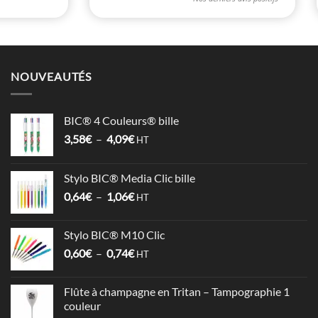
NOUVEAUTÉS
BIC® 4 Couleurs® bille
Plage
3,58
€
–
4,09
€
HT
de
prix :
Stylo BIC® Media Clic bille
3,58€
Plage
0,64
€
–
1,06
€
à
HT
de
4,09€
prix :
Stylo BIC® M10 Clic
0,64€
Plage
0,60
€
–
0,74
€
à
HT
de
1,06€
prix :
Flûte à champagne en Tritan – Tampographie 1
0,60€
couleur
à