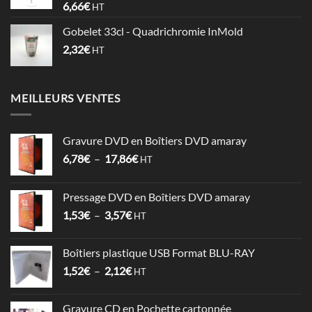
6,66
€
HT
0,74€
Gobelet 33cl - Quadrichromie InMold
2,32
€
HT
MEILLEURS VENTES
Gravure DVD en Boîtiers DVD amaray
Plage
6,78
€
–
17,86
€
HT
de
prix :
Pressage DVD en Boîtiers DVD amaray
6,78€
Plage
1,53
€
–
3,57
€
à
HT
de
17,86€
prix :
Boîtiers plastique USB Format BLU-RAY
1,53€
Plage
1,52
€
–
2,12
€
à
HT
de
3,57€
prix :
Gravure CD en Pochette cartonnée