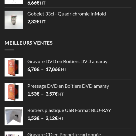
6,66
€
HT
0,74€
Gobelet 33cl - Quadrichromie InMold
2,32
€
HT
MEILLEURS VENTES
Gravure DVD en Boîtiers DVD amaray
Plage
6,78
€
–
17,86
€
HT
de
prix :
Pressage DVD en Boîtiers DVD amaray
6,78€
Plage
1,53
€
–
3,57
€
à
HT
de
17,86€
prix :
Boîtiers plastique USB Format BLU-RAY
1,53€
Plage
1,52
€
–
2,12
€
à
HT
de
3,57€
prix :
Gravure CD en Pochette cartonnée