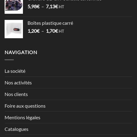
1,52€
Plage
5,98
€
–
7,13
€
à
HT
de
2,12€
prix :
Boîtes plastique carré
5,98€
Plage
1,20
€
–
1,70
€
à
HT
de
7,13€
prix :
1,20€
NAVIGATION
à
1,70€
La société
Nos activités
Nos clients
Foire aux questions
Mentions légales
Catalogues