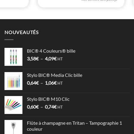
NOUVEAUTÉS
BIC® 4 Couleurs® bille
Plage
3,58
€
–
4,09
€
HT
de
prix :
Stylo BIC® Media Clic bille
3,58€
Plage
0,64
€
–
1,06
€
à
HT
de
4,09€
prix :
Stylo BIC® M10 Clic
0,64€
Plage
0,60
€
–
0,74
€
à
HT
de
1,06€
prix :
Flûte à champagne en Tritan – Tampographie 1
0,60€
couleur
à