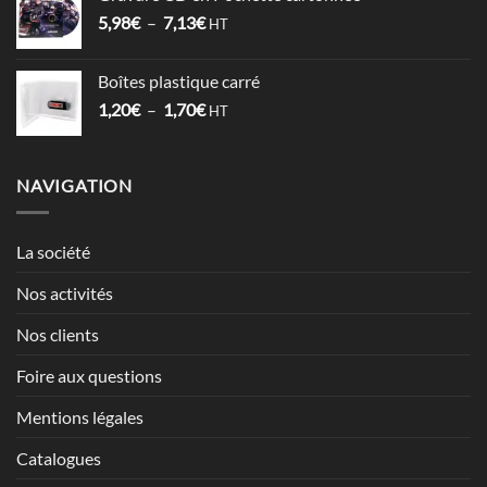
1,52€
Plage
5,98
€
–
7,13
€
à
HT
de
2,12€
prix :
Boîtes plastique carré
5,98€
Plage
1,20
€
–
1,70
€
à
HT
de
7,13€
prix :
1,20€
NAVIGATION
à
1,70€
La société
Nos activités
Nos clients
Foire aux questions
Mentions légales
Catalogues