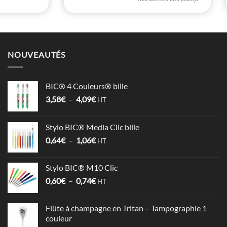
NOUVEAUTÉS
BIC® 4 Couleurs® bille
Plage
3,58
€
–
4,09
€
HT
de
prix :
Stylo BIC® Media Clic bille
3,58€
Plage
0,64
€
–
1,06
€
à
HT
de
4,09€
prix :
Stylo BIC® M10 Clic
0,64€
Plage
0,60
€
–
0,74
€
à
HT
de
1,06€
prix :
Flûte à champagne en Tritan – Tampographie 1
0,60€
couleur
à