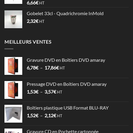
6,66
€
HT
0,74€
Gobelet 33cl - Quadrichromie InMold
2,32
€
HT
MEILLEURS VENTES
Gravure DVD en Boîtiers DVD amaray
Plage
6,78
€
–
17,86
€
HT
de
prix :
Pressage DVD en Boîtiers DVD amaray
6,78€
Plage
1,53
€
–
3,57
€
à
HT
de
17,86€
prix :
Boîtiers plastique USB Format BLU-RAY
1,53€
Plage
1,52
€
–
2,12
€
à
HT
de
3,57€
prix :
Gravure CD en Pochette cartonnée