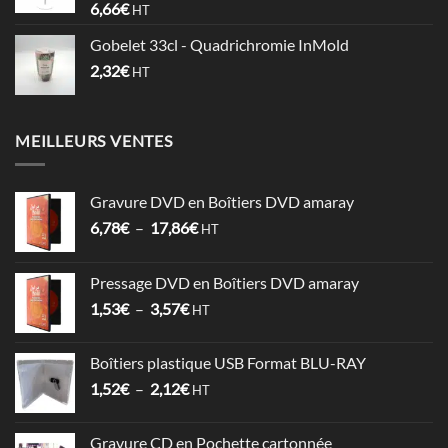
6,66
€
HT
0,74€
Gobelet 33cl - Quadrichromie InMold
2,32
€
HT
MEILLEURS VENTES
Gravure DVD en Boîtiers DVD amaray
Plage
6,78
€
–
17,86
€
HT
de
prix :
Pressage DVD en Boîtiers DVD amaray
6,78€
Plage
1,53
€
–
3,57
€
à
HT
de
17,86€
prix :
Boîtiers plastique USB Format BLU-RAY
1,53€
Plage
1,52
€
–
2,12
€
à
HT
de
3,57€
prix :
Gravure CD en Pochette cartonnée