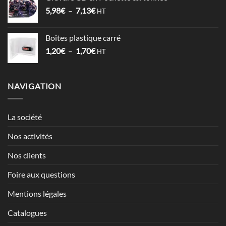
1,52€
Plage
5,98
€
–
7,13
€
à
HT
de
2,12€
prix :
Boîtes plastique carré
5,98€
Plage
1,20
€
–
1,70
€
à
HT
de
7,13€
prix :
1,20€
NAVIGATION
à
1,70€
La société
Nos activités
Nos clients
Foire aux questions
Mentions légales
Catalogues