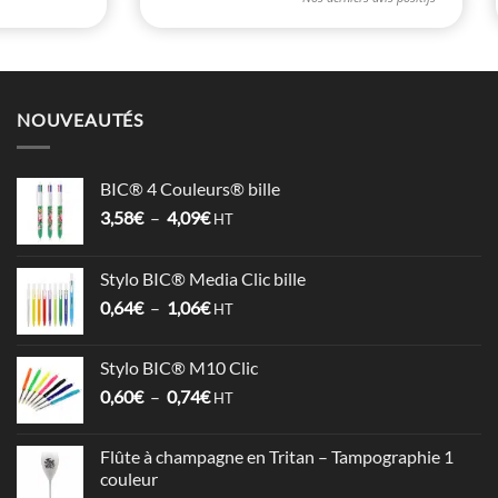
NOUVEAUTÉS
BIC® 4 Couleurs® bille
Plage
3,58
€
–
4,09
€
HT
de
prix :
Stylo BIC® Media Clic bille
3,58€
Plage
0,64
€
–
1,06
€
à
HT
de
4,09€
prix :
Stylo BIC® M10 Clic
0,64€
Plage
0,60
€
–
0,74
€
à
HT
de
1,06€
prix :
Flûte à champagne en Tritan – Tampographie 1
0,60€
couleur
à