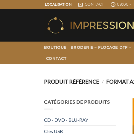
Passer
CONTACT
09:00 - 1
LOCALISATION
au
contenu
BOUTIQUE
BRODERIE – FLOCAGE DTF
CONTACT
PRODUIT RÉFÉRENCE
/
FORMAT A
CATÉGORIES DE PRODUITS
CD - DVD - BLU-RAY
Clés USB