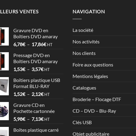
LLEURS VENTES
NAVIGATION
La société
Gravure DVD en
Boîtiers DVD amaray
Nos activités
Plage
6,78
€
–
17,86
€
HT
de
Nos clients
Pressage DVD en
prix :
Boîtiers DVD amaray
6,78€
Foire aux questions
Plage
1,53
€
–
3,57
€
à
HT
de
17,86€
Mentions légales
Boîtiers plastique USB
prix :
Format BLU-RAY
Catalogues
1,53€
Plage
1,52
€
–
2,12
€
à
HT
Broderie – Flocage DTF
de
3,57€
Gravure CD en
prix :
CD – DVD – Blu-Ray
Pochette cartonnée
1,52€
Plage
5,98
€
–
7,13
€
à
HT
Clés USB
de
2,12€
Boîtes plastique carré
prix :
Objet publicitaire