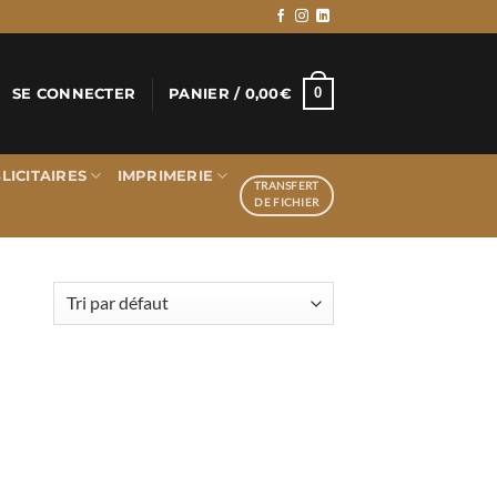
0
SE CONNECTER
PANIER /
0,00
€
LICITAIRES
IMPRIMERIE
TRANSFERT
DE FICHIER