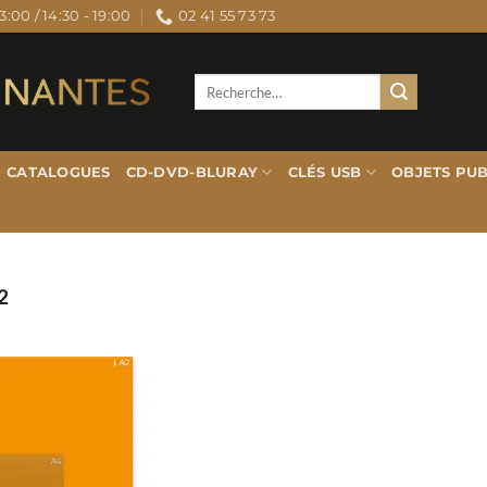
3:00 / 14:30 - 19:00
02 41 55 73 73
Recherche
pour :
CATALOGUES
CD-DVD-BLURAY
CLÉS USB
OBJETS PUB
2