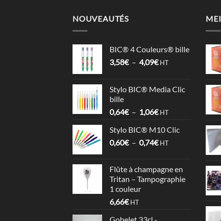
NOUVEAUTÉS
MEI
BIC® 4 Couleurs® bille
Plage
3,58
€
–
4,09
€
HT
de
prix :
Stylo BIC® Media Clic
3,58€
bille
à
Plage
0,64
€
–
1,06
€
4,09€
HT
de
Stylo BIC® M10 Clic
prix :
Plage
0,60
€
–
0,74
€
0,64€
HT
de
à
prix :
1,06€
Flûte à champagne en
0,60€
Tritan – Tampographie
à
1 couleur
0,74€
6,66
€
HT
Gobelet 33cl -