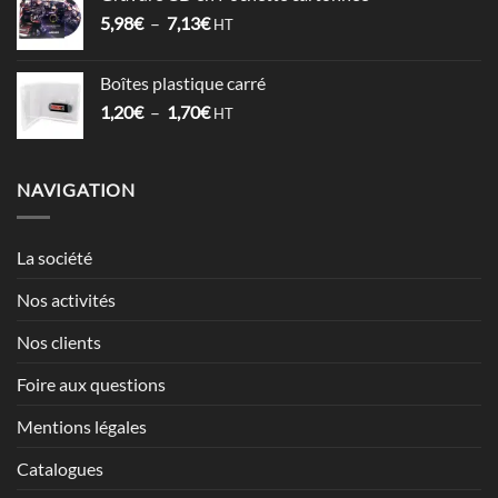
1,52€
Plage
5,98
€
–
7,13
€
à
HT
de
2,12€
prix :
Boîtes plastique carré
5,98€
Plage
1,20
€
–
1,70
€
à
HT
de
7,13€
prix :
1,20€
NAVIGATION
à
1,70€
La société
Nos activités
Nos clients
Foire aux questions
Mentions légales
Catalogues