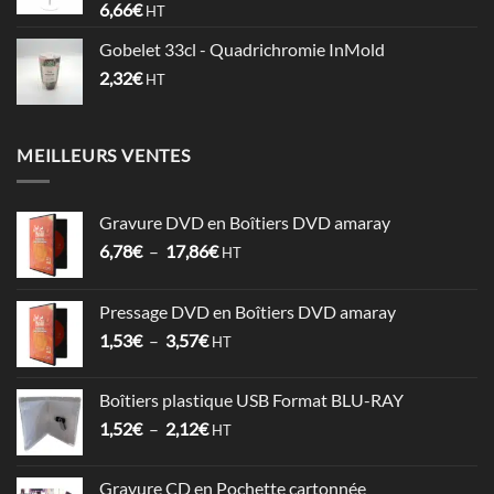
6,66
€
HT
0,74€
Gobelet 33cl - Quadrichromie InMold
2,32
€
HT
MEILLEURS VENTES
Gravure DVD en Boîtiers DVD amaray
Plage
6,78
€
–
17,86
€
HT
de
prix :
Pressage DVD en Boîtiers DVD amaray
6,78€
Plage
1,53
€
–
3,57
€
à
HT
de
17,86€
prix :
Boîtiers plastique USB Format BLU-RAY
1,53€
Plage
1,52
€
–
2,12
€
à
HT
de
3,57€
prix :
Gravure CD en Pochette cartonnée