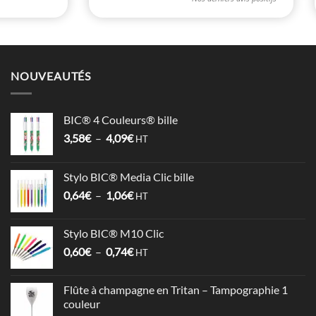
NOUVEAUTÉS
BIC® 4 Couleurs® bille
Plage
3,58
€
–
4,09
€
HT
de
prix :
Stylo BIC® Media Clic bille
3,58€
Plage
0,64
€
–
1,06
€
à
HT
de
4,09€
prix :
Stylo BIC® M10 Clic
0,64€
Plage
0,60
€
–
0,74
€
à
HT
de
1,06€
prix :
Flûte à champagne en Tritan – Tampographie 1
0,60€
couleur
à