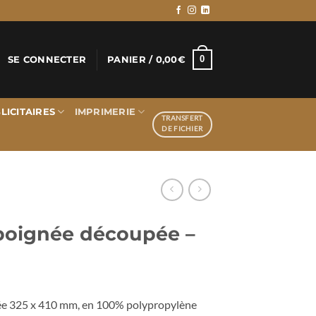
0
SE CONNECTER
PANIER /
0,00
€
LICITAIRES
IMPRIMERIE
TRANSFERT
DE FICHIER
 poignée découpée –
ée 325 x 410 mm, en 100% polypropylène