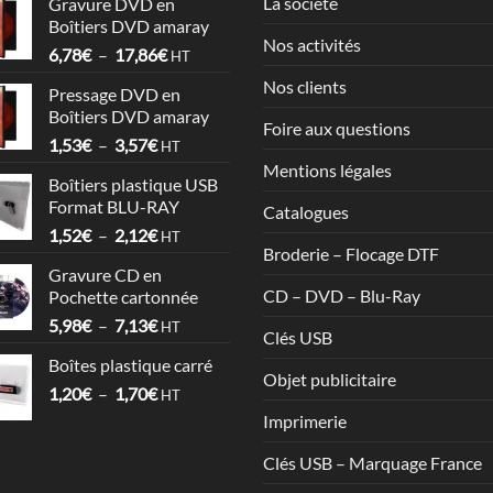
La société
Gravure DVD en
Boîtiers DVD amaray
Nos activités
Plage
6,78
€
–
17,86
€
HT
de
Nos clients
Pressage DVD en
prix :
Boîtiers DVD amaray
6,78€
Foire aux questions
Plage
1,53
€
–
3,57
€
à
HT
de
17,86€
Mentions légales
Boîtiers plastique USB
prix :
Format BLU-RAY
Catalogues
1,53€
Plage
1,52
€
–
2,12
€
à
HT
Broderie – Flocage DTF
de
3,57€
Gravure CD en
prix :
CD – DVD – Blu-Ray
Pochette cartonnée
1,52€
Plage
5,98
€
–
7,13
€
à
HT
Clés USB
de
2,12€
Boîtes plastique carré
prix :
Objet publicitaire
Plage
1,20
€
–
1,70
€
5,98€
HT
de
à
Imprimerie
prix :
7,13€
1,20€
Clés USB – Marquage France
à