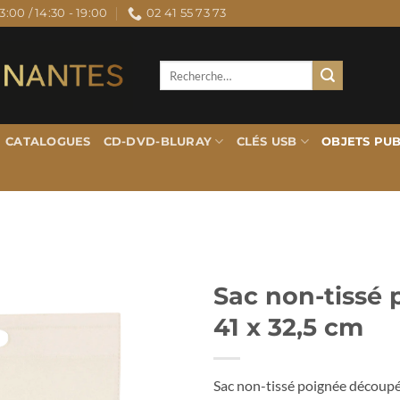
3:00 / 14:30 - 19:00
02 41 55 73 73
Recherche
pour :
CATALOGUES
CD-DVD-BLURAY
CLÉS USB
OBJETS PUB
Sac non-tissé
41 x 32,5 cm
Sac non-tissé poignée découp