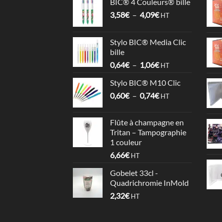
BIC® 4 Couleurs® bille
Plage
3,58
€
–
4,09
€
HT
de
prix :
Stylo BIC® Media Clic
3,58€
bille
à
Plage
0,64
€
–
1,06
€
4,09€
HT
de
Stylo BIC® M10 Clic
prix :
Plage
0,60
€
–
0,74
€
0,64€
HT
de
à
prix :
1,06€
Flûte à champagne en
0,60€
Tritan – Tampographie
à
1 couleur
0,74€
6,66
€
HT
Gobelet 33cl -
Quadrichromie InMold
2,32
€
HT