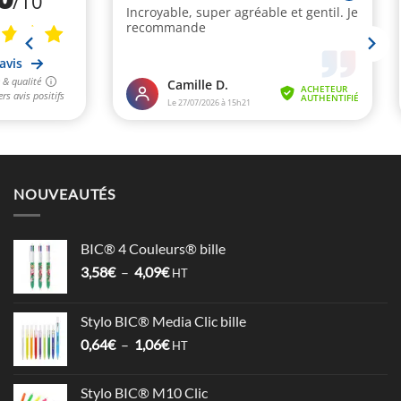
NOUVEAUTÉS
BIC® 4 Couleurs® bille
Plage
3,58
€
–
4,09
€
HT
de
prix :
Stylo BIC® Media Clic bille
3,58€
Plage
0,64
€
–
1,06
€
à
HT
de
4,09€
prix :
Stylo BIC® M10 Clic
0,64€