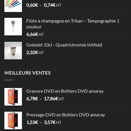
Plage
0,60
€
–
0,74
€
à
HT
de
1,06€
prix :
Flûte à champagne en Tritan – Tampographie 1
0,60€
couleur
à
6,66
€
HT
0,74€
Gobelet 33cl - Quadrichromie InMold
2,32
€
HT
MEILLEURS VENTES
Gravure DVD en Boîtiers DVD amaray
Plage
6,78
€
–
17,86
€
HT
de
prix :
Pressage DVD en Boîtiers DVD amaray
6,78€
Plage
1,53
€
–
3,57
€
à
HT
de
17,86€