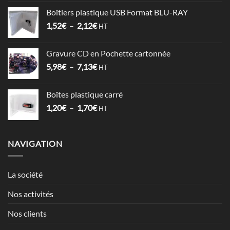
prix :
Boîtiers plastique USB Format BLU-RAY
1,53€
Plage
1,52
€
–
2,12
€
à
HT
de
3,57€
prix :
Gravure CD en Pochette cartonnée
1,52€
Plage
5,98
€
–
7,13
€
à
HT
de
2,12€
prix :
Boîtes plastique carré
5,98€
Plage
1,20
€
–
1,70
€
à
HT
de
7,13€
prix :
1,20€
NAVIGATION
à
1,70€
La société
Nos activités
Nos clients