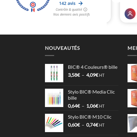
NOUVEAUTÉS
MEI
BIC® 4 Couleurs® bille
Plage
3,58
€
–
4,09
€
HT
de
prix :
Stylo BIC® Media Clic
3,58€
bille
à
Plage
0,64
€
–
1,06
€
4,09€
HT
de
Stylo BIC® M10 Clic
prix :
Plage
0,60
€
–
0,74
€
0,64€
HT
de
à