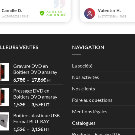
LLEURS VENTES
NAVIGATION
La société
Gravure DVD en
Boîtiers DVD amaray
Nos activités
Plage
6,78
€
–
17,86
€
HT
de
Nos clients
Pressage DVD en
prix :
Boîtiers DVD amaray
6,78€
Foire aux questions
Plage
1,53
€
–
3,57
€
à
HT
de
17,86€
Mentions légales
Boîtiers plastique USB
prix :
Format BLU-RAY
Catalogues
1,53€
Plage
1,52
€
–
2,12
€
à
HT
Broderie – Flocage DTF