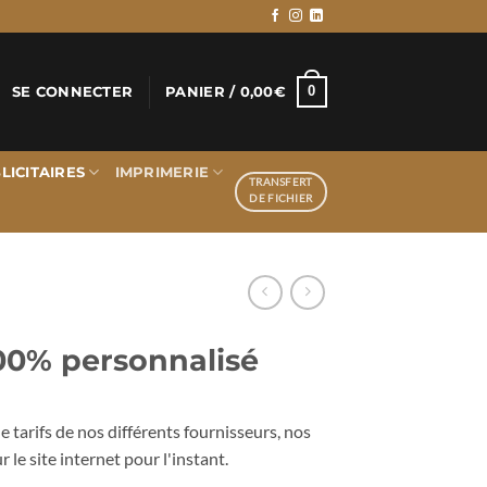
0
SE CONNECTER
PANIER /
0,00
€
LICITAIRES
IMPRIMERIE
TRANSFERT
DE FICHIER
00% personnalisé
 tarifs de nos différents fournisseurs, nos
r le site internet pour l'instant.