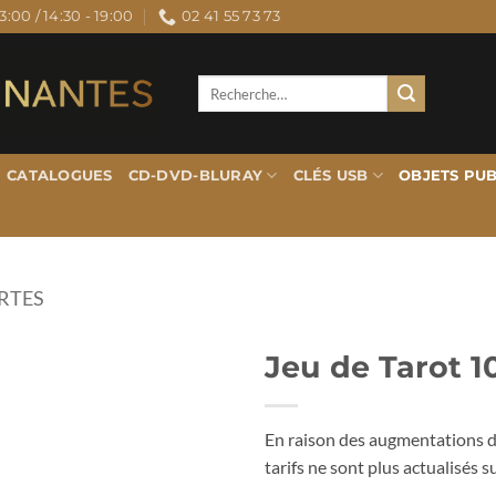
3:00 / 14:30 - 19:00
02 41 55 73 73
Recherche
pour :
CATALOGUES
CD-DVD-BLURAY
CLÉS USB
OBJETS PUB
ARTES
Jeu de Tarot 1
En raison des augmentations de
tarifs ne sont plus actualisés su