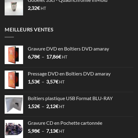
2,32
€
HT
MEILLEURS VENTES
Gravure DVD en Boîtiers DVD amaray
Plage
6,78
€
–
17,86
€
HT
de
prix :
Pressage DVD en Boîtiers DVD amaray
6,78€
Plage
1,53
€
–
3,57
€
à
HT
de
17,86€
prix :
Boîtiers plastique USB Format BLU-RAY
1,53€
Plage
1,52
€
–
2,12
€
à
HT
de
3,57€
prix :
Gravure CD en Pochette cartonnée
1,52€
Plage
5,98
€
–
7,13
€
à
HT
de