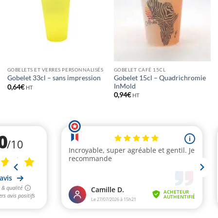
GOBELETS ET VERRES PERSONNALISÉS
GOBELET CAFÉ 15CL
Gobelet 15cl – Quadrichromie
Gobelet 33cl – sans impression
InMold
0,64
€
HT
0,94
€
HT