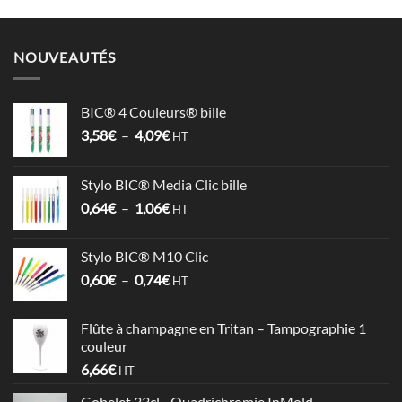
NOUVEAUTÉS
BIC® 4 Couleurs® bille
Plage
3,58
€
–
4,09
€
HT
de
prix :
Stylo BIC® Media Clic bille
3,58€
Plage
0,64
€
–
1,06
€
à
HT
de
4,09€
prix :
Stylo BIC® M10 Clic
0,64€
Plage
0,60
€
–
0,74
€
à
HT
de
1,06€
prix :
Flûte à champagne en Tritan – Tampographie 1
0,60€
couleur
à
6,66
€
HT
0,74€
Gobelet 33cl - Quadrichromie InMold