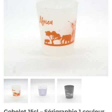
Gobelet 15cl – Sérigraphie 1 couleur