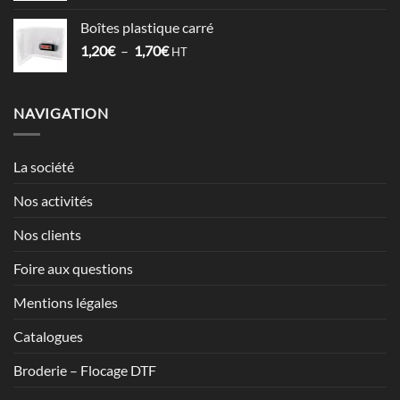
2,12€
prix :
Boîtes plastique carré
5,98€
Plage
1,20
€
–
1,70
€
à
HT
de
7,13€
prix :
1,20€
NAVIGATION
à
1,70€
La société
Nos activités
Nos clients
Foire aux questions
Mentions légales
Catalogues
Broderie – Flocage DTF