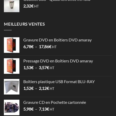
2,32
€
HT
MEILLEURS VENTES
Gravure DVD en Boîtiers DVD amaray
Plage
6,78
€
–
17,86
€
HT
de
prix :
Pressage DVD en Boîtiers DVD amaray
6,78€
Plage
1,53
€
–
3,57
€
à
HT
de
17,86€
prix :
Boîtiers plastique USB Format BLU-RAY
1,53€
Plage
1,52
€
–
2,12
€
à
HT
de
3,57€
prix :
Gravure CD en Pochette cartonnée
1,52€
Plage
5,98
€
–
7,13
€
à
HT
de
2,12€