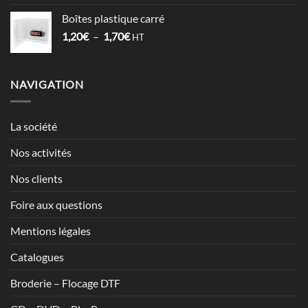
prix :
Boîtes plastique carré
5,98€
Plage
1,20
€
–
1,70
€
à
HT
de
7,13€
prix :
1,20€
NAVIGATION
à
1,70€
La société
Nos activités
Nos clients
Foire aux questions
Mentions légales
Catalogues
Broderie – Flocage DTF