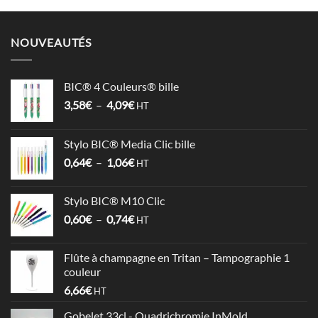
NOUVEAUTÉS
BIC® 4 Couleurs® bille
Plage
3,58
€
–
4,09
€
HT
de
prix :
Stylo BIC® Media Clic bille
3,58€
Plage
0,64
€
–
1,06
€
à
HT
de
4,09€
prix :
Stylo BIC® M10 Clic
0,64€
Plage
0,60
€
–
0,74
€
à
HT
de
1,06€
prix :
Flûte à champagne en Tritan – Tampographie 1
0,60€
couleur
à
6,66
€
HT
0,74€
Gobelet 33cl - Quadrichromie InMold