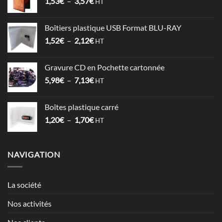
Plage
1,53
€
–
3,57
€
à
HT
de
17,86€
prix :
Boîtiers plastique USB Format BLU-RAY
1,53€
Plage
1,52
€
–
2,12
€
à
HT
de
3,57€
prix :
Gravure CD en Pochette cartonnée
1,52€
Plage
5,98
€
–
7,13
€
à
HT
de
2,12€
prix :
Boîtes plastique carré
5,98€
Plage
1,20
€
–
1,70
€
à
HT
de
7,13€
prix :
1,20€
NAVIGATION
à
1,70€
La société
Nos activités