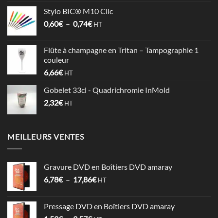
prix :
Stylo BIC® M10 Clic
0,64€
Plage
0,60
€
–
0,74
€
à
HT
de
1,06€
prix :
Flûte à champagne en Tritan – Tampographie 1
0,60€
couleur
à
6,66
€
HT
0,74€
Gobelet 33cl - Quadrichromie InMold
2,32
€
HT
MEILLEURS VENTES
Gravure DVD en Boîtiers DVD amaray
Plage
6,78
€
–
17,86
€
HT
de
prix :
Pressage DVD en Boîtiers DVD amaray
6,78€