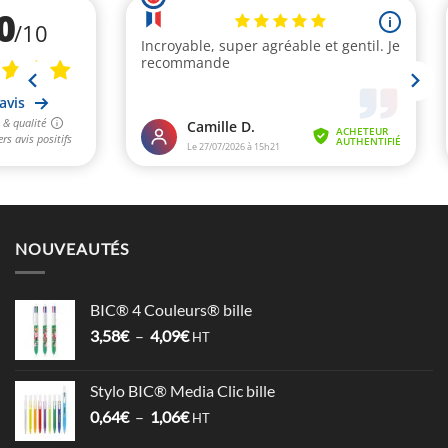
NOUVEAUTÉS
BIC® 4 Couleurs® bille
Plage
3,58
€
–
4,09
€
HT
de
prix :
Stylo BIC® Media Clic bille
3,58€
Plage
0,64
€
–
1,06
€
à
HT
de
4,09€