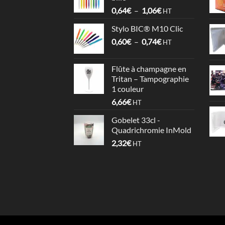
à
Plage
0,64
€
–
1,06
€
4,09€
HT
de
Stylo BIC® M10 Clic
prix :
Plage
0,60
€
–
0,74
€
0,64€
HT
de
à
prix :
1,06€
Flûte à champagne en
0,60€
Tritan – Tampographie
à
1 couleur
0,74€
6,66
€
HT
Gobelet 33cl -
Quadrichromie InMold
2,32
€
HT