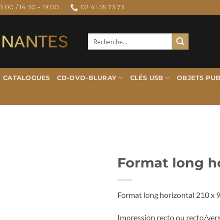
3:00 / 14:30 - 19:00
02 41 55 73 73
Recherche
pour :
CATALOGUES
CD-DVD-BLURAY
CLÉS USB
OBJETS PUB
Format long h
Format long horizontal 210 x
Impression recto ou recto/ver