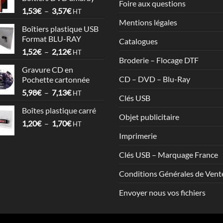
6,78€
Foire aux questions
Plage
1,53
€
–
3,57
€
à
HT
de
17,86€
Mentions légales
Boîtiers plastique USB
prix :
Format BLU-RAY
Catalogues
1,53€
Plage
1,52
€
–
2,12
€
à
HT
Broderie – Flocage DTF
de
3,57€
Gravure CD en
prix :
CD – DVD – Blu-Ray
Pochette cartonnée
1,52€
Plage
5,98
€
–
7,13
€
à
HT
Clés USB
de
2,12€
Boîtes plastique carré
prix :
Objet publicitaire
Plage
1,20
€
–
1,70
€
5,98€
HT
de
à
Imprimerie
prix :
7,13€
1,20€
Clés USB – Marquage France
à
Conditions Générales de Vent
1,70€
Envoyer nous vos fichiers