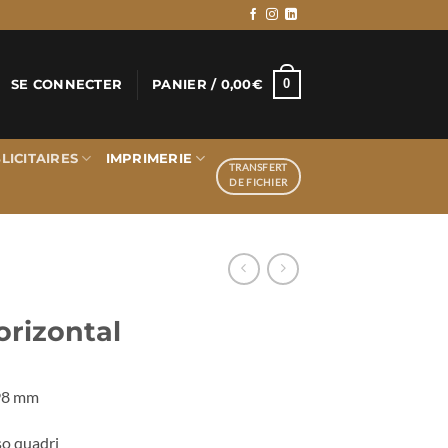
0
SE CONNECTER
PANIER /
0,00
€
LICITAIRES
IMPRIMERIE
TRANSFERT
DE FICHIER
orizontal
 98 mm
so quadri