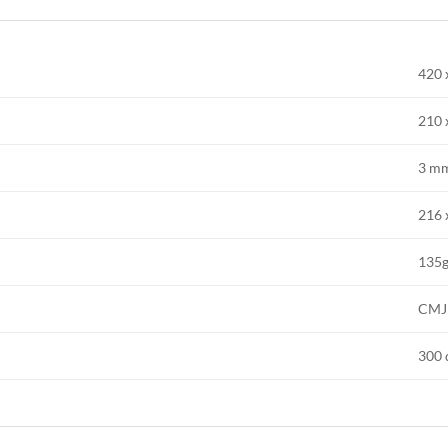
420 
210 
3 m
216 
135g
CM
300 