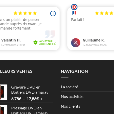
LLEURS VENTES
NAVIGATION
La société
Gravure DVD en
Boîtiers DVD amaray
Nos activités
Plage
6,78
€
–
17,86
€
HT
de
Nos clients
Pressage DVD en
prix :
Boîtiers DVD amaray