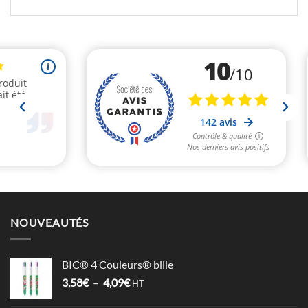
NOUVEAUTÉS
BIC® 4 Couleurs® bille
Plage
3,58
€
–
4,09
€
HT
de