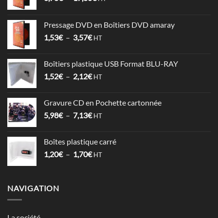
de
prix :
Pressage DVD en Boîtiers DVD amaray
6,78€
Plage
1,53
€
–
3,57
€
à
HT
de
17,86€
prix :
Boîtiers plastique USB Format BLU-RAY
1,53€
Plage
1,52
€
–
2,12
€
à
HT
de
3,57€
prix :
Gravure CD en Pochette cartonnée
1,52€
Plage
5,98
€
–
7,13
€
à
HT
de
2,12€
prix :
Boîtes plastique carré
5,98€
Plage
1,20
€
–
1,70
€
à
HT
de
7,13€
prix :
1,20€
NAVIGATION
à
1,70€
La société