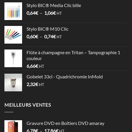
prix :
Stylo BIC® Media Clic bille
3,58€
Plage
0,64
€
–
1,06
€
à
HT
de
4,09€
prix :
Stylo BIC® M10 Clic
0,64€
Plage
0,60
€
–
0,74
€
à
HT
de
1,06€
prix :
Flûte à champagne en Tritan – Tampographie 1
0,60€
couleur
à
6,66
€
HT
0,74€
Gobelet 33cl - Quadrichromie InMold
2,32
€
HT
MEILLEURS VENTES
Gravure DVD en Boîtiers DVD amaray
Plage
6,78
€
–
17,86
€
HT