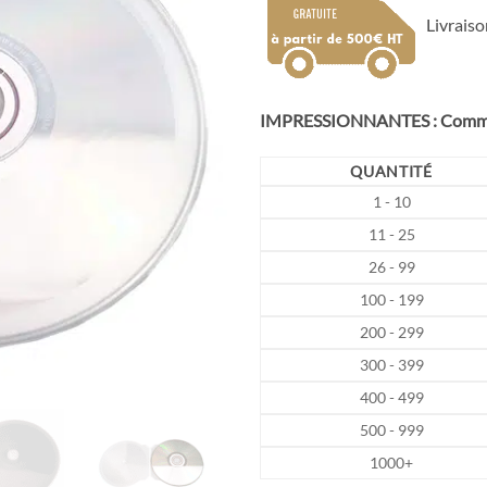
5,68€
Livraiso
à
9,03€
IMPRESSIONNANTES : Comman
QUANTITÉ
1 - 10
11 - 25
26 - 99
100 - 199
200 - 299
300 - 399
400 - 499
500 - 999
1000+