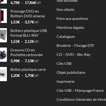
Nos activités
Plage
6,78
€
–
17,86
€
HT
de
Nos clients
Pressage DVD en
prix :
Boîtiers DVD amaray
6,78€
Foire aux questions
Plage
1,53
€
–
3,57
€
à
HT
de
17,86€
Mentions légales
Boîtiers plastique USB
prix :
Format BLU-RAY
Catalogues
1,53€
Plage
1,52
€
–
2,12
€
à
HT
Broderie – Flocage DTF
de
3,57€
Gravure CD en
prix :
CD – DVD – Blu-Ray
Pochette cartonnée
1,52€
Plage
5,98
€
–
7,13
€
à
HT
Clés USB
de
2,12€
Boîtes plastique carré
prix :
Objet publicitaire
Plage
1,20
€
–
1,70
€
5,98€
HT
de
à
Imprimerie
prix :
7,13€
1,20€
Clés USB – Marquage France
à
Conditions Générales de Vent
1,70€