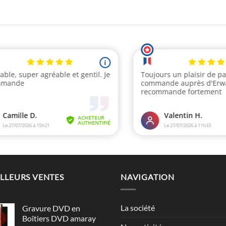
LLEURS VENTES
NAVIGATION
La société
Gravure DVD en
Boîtiers DVD amaray