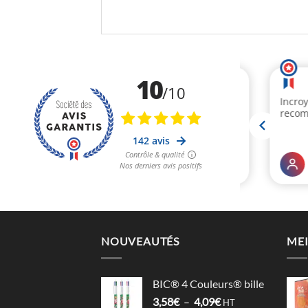
NOUVEAUTÉS
MEI
BIC® 4 Couleurs® bille
Plage
3,58
€
–
4,09
€
HT