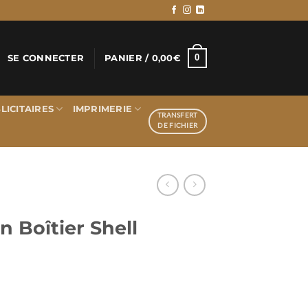
0
SE CONNECTER
PANIER /
0,00
€
LICITAIRES
IMPRIMERIE
TRANSFERT
DE FICHIER
 Boîtier Shell