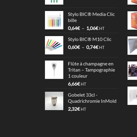
de
prix :
Stylo BIC® Media Clic
3,58€
bille
à
Plage
0,64
€
–
1,06
€
4,09€
HT
de
Stylo BIC® M10 Clic
prix :
Plage
0,60
€
–
0,74
€
0,64€
HT
de
à
prix :
1,06€
Flûte à champagne en
0,60€
Tritan – Tampographie
à
1 couleur
0,74€
6,66
€
HT
Gobelet 33cl -
Quadrichromie InMold
2,32
€
HT