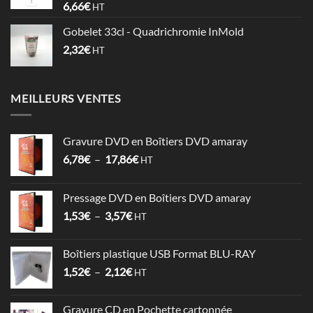
6,66
€
HT
0,74€
Gobelet 33cl - Quadrichromie InMold
2,32
€
HT
MEILLEURS VENTES
Gravure DVD en Boîtiers DVD amaray
Plage
6,78
€
–
17,86
€
HT
de
prix :
Pressage DVD en Boîtiers DVD amaray
6,78€
Plage
1,53
€
–
3,57
€
à
HT
de
17,86€
prix :
Boîtiers plastique USB Format BLU-RAY
1,53€
Plage
1,52
€
–
2,12
€
à
HT
de
3,57€
prix :
Gravure CD en Pochette cartonnée