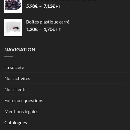
1,52€
Plage
5,98
€
–
7,13
€
à
HT
de
2,12€
prix :
Boîtes plastique carré
5,98€
Plage
1,20
€
–
1,70
€
à
HT
de
7,13€
prix :
1,20€
NAVIGATION
à
1,70€
La société
Nos activités
Nos clients
Foire aux questions
Mentions légales
Catalogues