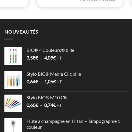
NOUVEAUTÉS
BIC® 4 Couleurs® bille
Plage
3,58
€
–
4,09
€
HT
de
prix :
Stylo BIC® Media Clic bille
3,58€
Plage
0,64
€
–
1,06
€
à
HT
de
4,09€
prix :
Stylo BIC® M10 Clic
0,64€
Plage
0,60
€
–
0,74
€
à
HT
de
1,06€
prix :
Flûte à champagne en Tritan – Tampographie 1
0,60€
couleur
à