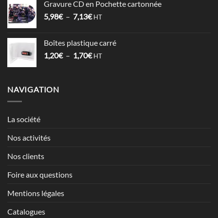
Gravure CD en Pochette cartonnée
1,52€
Plage
5,98
€
–
7,13
€
à
HT
de
2,12€
prix :
Boîtes plastique carré
5,98€
Plage
1,20
€
–
1,70
€
à
HT
de
7,13€
prix :
1,20€
NAVIGATION
à
1,70€
La société
Nos activités
Nos clients
Foire aux questions
Mentions légales
Catalogues