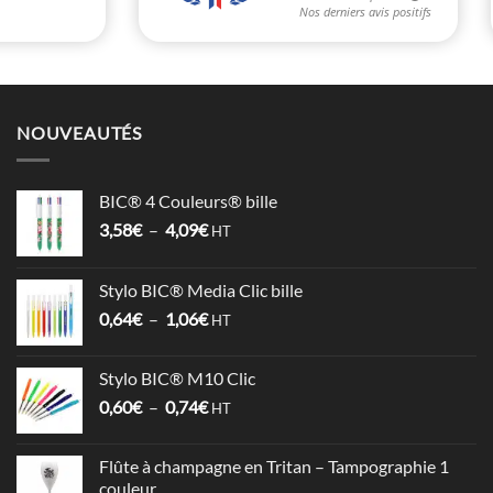
NOUVEAUTÉS
BIC® 4 Couleurs® bille
Plage
3,58
€
–
4,09
€
HT
de
prix :
Stylo BIC® Media Clic bille
3,58€
Plage
0,64
€
–
1,06
€
à
HT
de
4,09€
prix :
Stylo BIC® M10 Clic
0,64€
Plage
0,60
€
–
0,74
€
à
HT
de
1,06€
prix :
Flûte à champagne en Tritan – Tampographie 1
0,60€
couleur