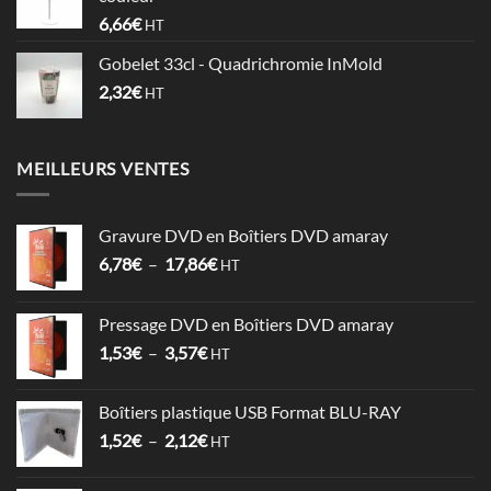
à
6,66
€
HT
0,74€
Gobelet 33cl - Quadrichromie InMold
2,32
€
HT
MEILLEURS VENTES
Gravure DVD en Boîtiers DVD amaray
Plage
6,78
€
–
17,86
€
HT
de
prix :
Pressage DVD en Boîtiers DVD amaray
6,78€
Plage
1,53
€
–
3,57
€
à
HT
de
17,86€
prix :
Boîtiers plastique USB Format BLU-RAY
1,53€
Plage
1,52
€
–
2,12
€
à
HT
de
3,57€
prix :