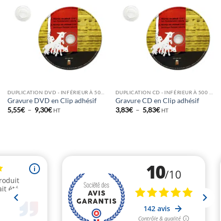
DUPLICATION DVD - INFÉRIEUR À 500 EX
DUPLICATION CD - INFÉRIEUR À 500 EX
Gravure DVD en Clip adhésif
Gravure CD en Clip adhésif
Plage
Plage
5,55
€
–
9,30
€
3,83
€
–
5,83
€
HT
HT
de
de
prix :
prix :
5,55€
3,83€
à
à
9,30€
5,83€