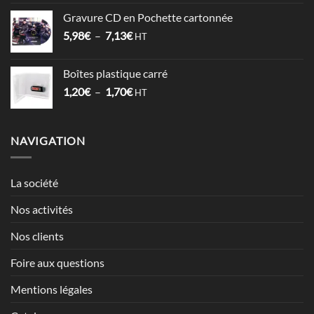
prix :
Gravure CD en Pochette cartonnée
1,52€
Plage
5,98
€
–
7,13
€
à
HT
de
2,12€
prix :
Boîtes plastique carré
5,98€
Plage
1,20
€
–
1,70
€
à
HT
de
7,13€
prix :
1,20€
NAVIGATION
à
1,70€
La société
Nos activités
Nos clients
Foire aux questions
Mentions légales