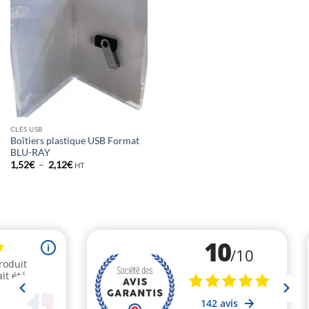
CLÉS USB
Boîtiers plastique USB Format
BLU-RAY
Plage
1,52
€
–
2,12
€
HT
de
prix :
1,52€
à
2,12€