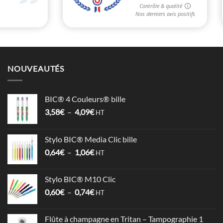
NOUVEAUTÉS
BIC® 4 Couleurs® bille
Plage
3,58
€
–
4,09
€
HT
de
prix :
Stylo BIC® Media Clic bille
3,58€
Plage
0,64
€
–
1,06
€
à
HT
de
4,09€
prix :
Stylo BIC® M10 Clic
0,64€
Plage
0,60
€
–
0,74
€
à
HT
de
1,06€
prix :
Flûte à champagne en Tritan – Tampographie 1
0,60€