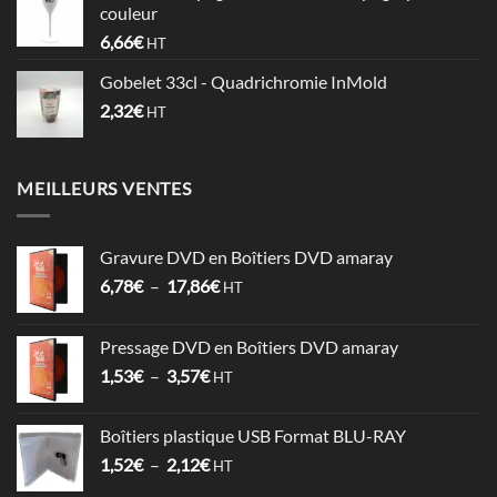
couleur
à
6,66
€
HT
0,74€
Gobelet 33cl - Quadrichromie InMold
2,32
€
HT
MEILLEURS VENTES
Gravure DVD en Boîtiers DVD amaray
Plage
6,78
€
–
17,86
€
HT
de
prix :
Pressage DVD en Boîtiers DVD amaray
6,78€
Plage
1,53
€
–
3,57
€
à
HT
de
17,86€
prix :
Boîtiers plastique USB Format BLU-RAY
1,53€
Plage
1,52
€
–
2,12
€
à
HT
de
3,57€