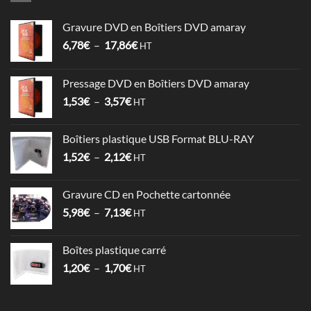
Gravure DVD en Boîtiers DVD amaray
Plage
6,78
€
–
17,86
€
HT
de
prix :
Pressage DVD en Boîtiers DVD amaray
6,78€
Plage
1,53
€
–
3,57
€
à
HT
de
17,86€
prix :
Boîtiers plastique USB Format BLU-RAY
1,53€
Plage
1,52
€
–
2,12
€
à
HT
de
3,57€
prix :
Gravure CD en Pochette cartonnée
1,52€
Plage
5,98
€
–
7,13
€
à
HT
de
2,12€
prix :
Boîtes plastique carré
5,98€
Plage
1,20
€
–
1,70
€
à
HT
de
7,13€
prix :
1,20€