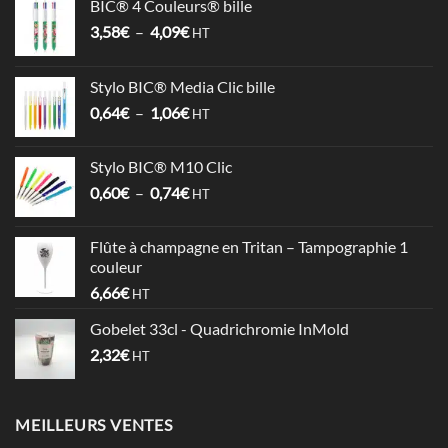
BIC® 4 Couleurs® bille
Plage
3,58
€
–
4,09
€
HT
de
prix :
Stylo BIC® Media Clic bille
3,58€
Plage
0,64
€
–
1,06
€
à
HT
de
4,09€
prix :
Stylo BIC® M10 Clic
0,64€
Plage
0,60
€
–
0,74
€
à
HT
de
1,06€
prix :
Flûte à champagne en Tritan – Tampographie 1
0,60€
couleur
à
6,66
€
HT
0,74€
Gobelet 33cl - Quadrichromie InMold
2,32
€
HT
MEILLEURS VENTES