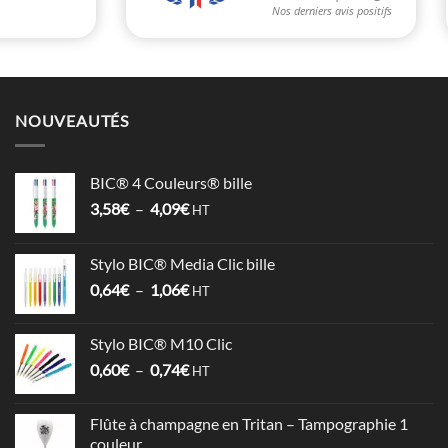
NOUVEAUTÉS
BIC® 4 Couleurs® bille
Plage
3,58
€
–
4,09
€
HT
de
prix :
Stylo BIC® Media Clic bille
3,58€
Plage
0,64
€
–
1,06
€
à
HT
de
4,09€
prix :
Stylo BIC® M10 Clic
0,64€
Plage
0,60
€
–
0,74
€
à
HT
de
1,06€
prix :
Flûte à champagne en Tritan – Tampographie 1
0,60€
couleur