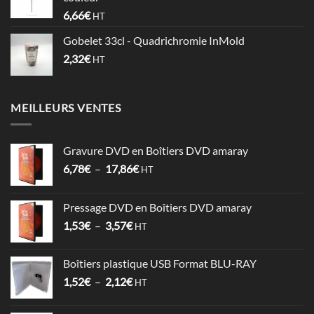
à
6,66
€
HT
0,74€
Gobelet 33cl - Quadrichromie InMold
2,32
€
HT
MEILLEURS VENTES
Gravure DVD en Boîtiers DVD amaray
Plage
6,78
€
–
17,86
€
HT
de
prix :
Pressage DVD en Boîtiers DVD amaray
6,78€
Plage
1,53
€
–
3,57
€
à
HT
de
17,86€
prix :
Boîtiers plastique USB Format BLU-RAY
1,53€
Plage
1,52
€
–
2,12
€
à
HT
de
3,57€
prix :