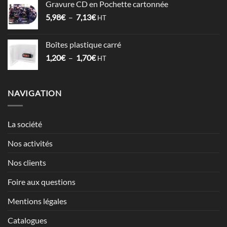
Gravure CD en Pochette cartonnée
1,52€
Plage
5,98
€
–
7,13
€
à
HT
de
2,12€
prix :
Boîtes plastique carré
5,98€
Plage
1,20
€
–
1,70
€
à
HT
de
7,13€
prix :
1,20€
NAVIGATION
à
1,70€
La société
Nos activités
Nos clients
Foire aux questions
Mentions légales
Catalogues