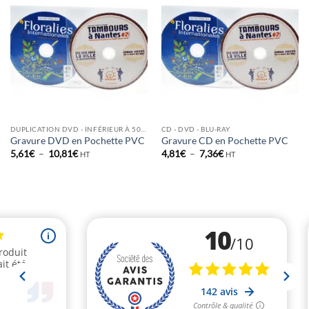
DUPLICATION DVD - INFÉRIEUR À 500 EX
CD - DVD - BLU-RAY
Gravure DVD en Pochette PVC
Gravure CD en Pochette PVC
Plage
Plage
5,61
€
–
10,81
€
4,81
€
–
7,36
€
HT
HT
de
de
prix :
prix :
5,61€
4,81€
à
à
10,81€
7,36€