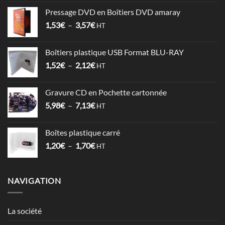
prix :
Pressage DVD en Boîtiers DVD amaray
6,78€
Plage
1,53
€
–
3,57
€
à
HT
de
17,86€
prix :
Boîtiers plastique USB Format BLU-RAY
1,53€
Plage
1,52
€
–
2,12
€
à
HT
de
3,57€
prix :
Gravure CD en Pochette cartonnée
1,52€
Plage
5,98
€
–
7,13
€
à
HT
de
2,12€
prix :
Boîtes plastique carré
5,98€
Plage
1,20
€
–
1,70
€
à
HT
de
7,13€
prix :
1,20€
NAVIGATION
à
1,70€
La société