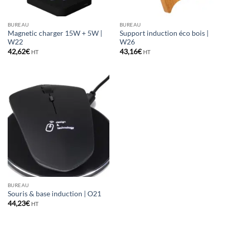
BUREAU
BUREAU
Magnetic charger 15W + 5W |
Support induction éco bois |
W22
W26
42,62
€
43,16
€
HT
HT
BUREAU
Souris & base induction | O21
44,23
€
HT