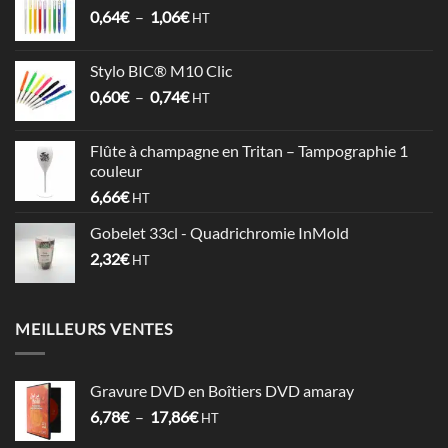
Plage
0,64
€
–
1,06
€
à
HT
de
4,09€
prix :
Stylo BIC® M10 Clic
0,64€
Plage
0,60
€
–
0,74
€
à
HT
de
1,06€
prix :
Flûte à champagne en Tritan – Tampographie 1
0,60€
couleur
à
6,66
€
HT
0,74€
Gobelet 33cl - Quadrichromie InMold
2,32
€
HT
MEILLEURS VENTES
Gravure DVD en Boîtiers DVD amaray
Plage
6,78
€
–
17,86
€
HT
de