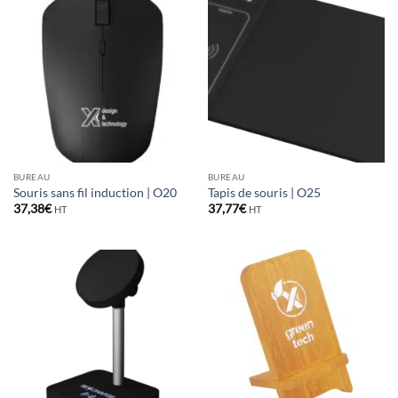
BUREAU
BUREAU
Souris sans fil induction | O20
Tapis de souris | O25
37,38
€
37,77
€
HT
HT