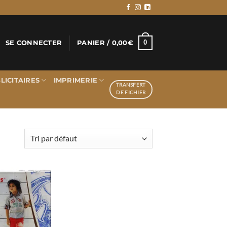
0
SE CONNECTER
PANIER /
0,00
€
LICITAIRES
IMPRIMERIE
TRANSFERT
DE FICHIER