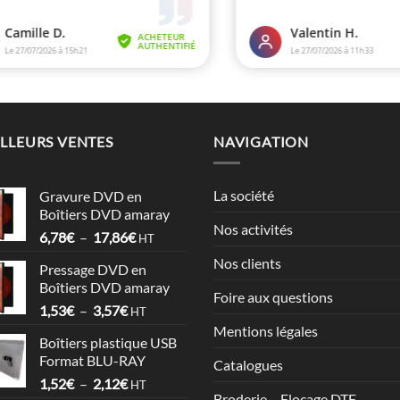
LLEURS VENTES
NAVIGATION
La société
Gravure DVD en
Boîtiers DVD amaray
Nos activités
Plage
6,78
€
–
17,86
€
HT
de
Nos clients
Pressage DVD en
prix :
Boîtiers DVD amaray
6,78€
Foire aux questions
Plage
1,53
€
–
3,57
€
à
HT
de
17,86€
Mentions légales
Boîtiers plastique USB
prix :
Format BLU-RAY
Catalogues
1,53€
Plage
1,52
€
–
2,12
€
à
HT
Broderie – Flocage DTF