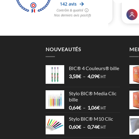
NOUVEAUTÉS
MEI
BIC® 4 Couleurs® bille
Plage
3,58
€
–
4,09
€
HT
de
prix :
Stylo BIC® Media Clic
3,58€
bille
à
Plage
0,64
€
–
1,06
€
4,09€
HT
de
Stylo BIC® M10 Clic
prix :
Plage
0,60
€
–
0,74
€
0,64€
HT
de
à