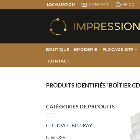
Passer
CONTACT
09:00 - 1
LOCALISATION
au
contenu
BOUTIQUE
BRODERIE – FLOCAGE DTF
CONTACT
PRODUITS IDENTIFIÉS “BOÎTIER CD
CATÉGORIES DE PRODUITS
CD - DVD - BLU-RAY
Clés USB