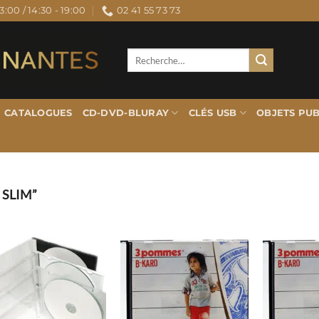
3:00 / 14:30 - 19:00
02 41 55 73 73
Recherche
pour :
CATALOGUES
CD-DVD-BLURAY
CLÉS USB
OBJETS PUB
 SLIM”