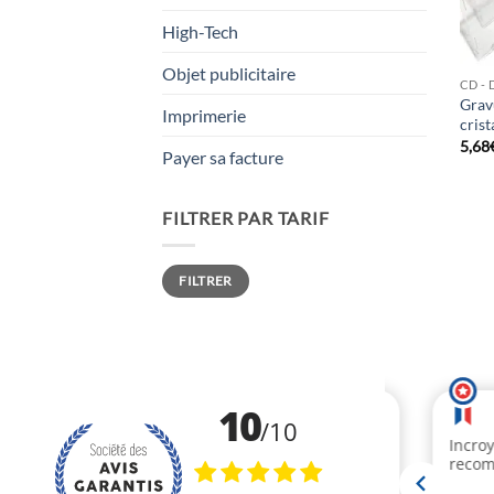
High-Tech
Objet publicitaire
CD - 
Grav
Imprimerie
crist
5,68
Payer sa facture
FILTRER PAR TARIF
Prix
Prix
FILTRER
min
max