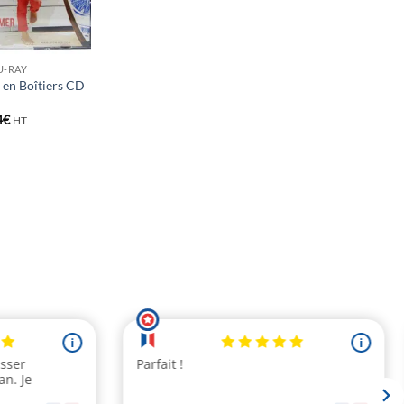
LU-RAY
 en Boîtiers CD
Plage
4
€
HT
de
prix :
1,26€
à
1,84€