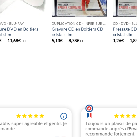
DVD - BLU-RAY
DUPLICATION CD - INFÉRIEUR À 500 EX
CD - DVD - B
ure DVD en Boîtiers
Gravure CD en Boîtiers CD
Pressage CD
al slim
cristal slim
cristal slim
Plage
Plage
€
–
11,68
€
5,13
€
–
8,78
€
1,26
€
–
1,8
HT
HT
de
de
prix :
prix :
5,68€
5,13€
à
à
11,68€
8,78€