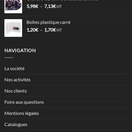
1,52€
Plage
5,98
€
–
7,13
€
à
HT
de
2,12€
prix :
Boîtes plastique carré
5,98€
Plage
1,20
€
–
1,70
€
à
HT
de
7,13€
prix :
1,20€
NAVIGATION
à
1,70€
La société
Nos activités
Nos clients
Foire aux questions
Mentions légales
Catalogues