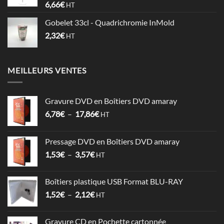
6,66
€
HT
0,74€
Gobelet 33cl - Quadrichromie InMold
2,32
€
HT
MEILLEURS VENTES
Gravure DVD en Boîtiers DVD amaray
Plage
6,78
€
–
17,86
€
HT
de
prix :
Pressage DVD en Boîtiers DVD amaray
6,78€
Plage
1,53
€
–
3,57
€
à
HT
de
17,86€
prix :
Boîtiers plastique USB Format BLU-RAY
1,53€
Plage
1,52
€
–
2,12
€
à
HT
de
3,57€
prix :
Gravure CD en Pochette cartonnée