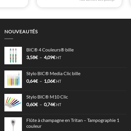
NOUVEAUTÉS
BIC® 4 Couleurs® bille
Plage
3,58
€
–
4,09
€
HT
de
prix :
Stylo BIC® Media Clic bille
3,58€
Plage
0,64
€
–
1,06
€
à
HT
de
4,09€
prix :
Stylo BIC® M10 Clic
0,64€
Plage
0,60
€
–
0,74
€
à
HT
de
1,06€
prix :
Flûte à champagne en Tritan – Tampographie 1
0,60€
couleur
à