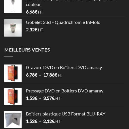
0,60€
couleur
à
6,66
€
HT
0,74€
Gobelet 33cl - Quadrichromie InMold
2,32
€
HT
MEILLEURS VENTES
Gravure DVD en Boîtiers DVD amaray
Plage
6,78
€
–
17,86
€
HT
de
prix :
Pressage DVD en Boîtiers DVD amaray
6,78€
Plage
1,53
€
–
3,57
€
à
HT
de
17,86€
prix :
Boîtiers plastique USB Format BLU-RAY
1,53€
Plage
1,52
€
–
2,12
€
à
HT
de
3,57€