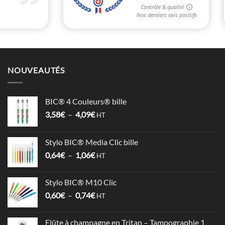
NOUVEAUTÉS
BIC® 4 Couleurs® bille
Plage
3,58
€
–
4,09
€
HT
de
prix :
Stylo BIC® Media Clic bille
3,58€
Plage
0,64
€
–
1,06
€
à
HT
de
4,09€
prix :
Stylo BIC® M10 Clic
0,64€
Plage
0,60
€
–
0,74
€
à
HT
de
1,06€
prix :
Flûte à champagne en Tritan – Tampographie 1