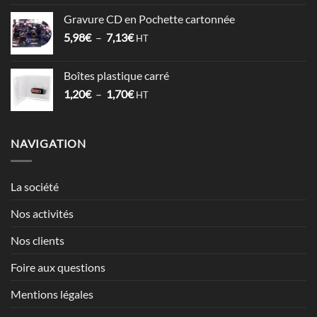
prix :
Gravure CD en Pochette cartonnée
1,52€
Plage
5,98
€
–
7,13
€
à
HT
de
2,12€
prix :
Boîtes plastique carré
5,98€
Plage
1,20
€
–
1,70
€
à
HT
de
7,13€
prix :
1,20€
NAVIGATION
à
1,70€
La société
Nos activités
Nos clients
Foire aux questions
Mentions légales